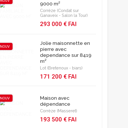
NOUV
9000 m²
Corrèze (Condat sur
Ganaveix - Salon la Tour)
293 000 € FAI
Jolie maisonnette en
NOUV
pierre avec
dependance sur 8419
m²
Lot (Bretenoux - biars)
171 200 € FAI
Maison avec
NOUV
dépendance
Corrèze (Masseret)
193 500 € FAI