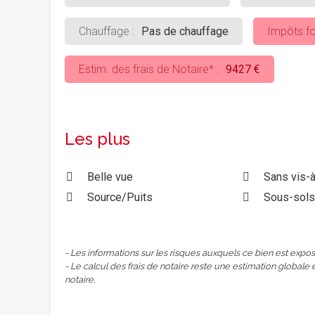
Chauffage :
Pas de chauffage
Impôts fo
Estim. des frais de Notaire* :
9427 €
Les plus
Belle vue
Sans vis-à
Source/Puits
Sous-sol
- Les informations sur les risques auxquels ce bien est expos
- Le calcul des frais de notaire reste une estimation globale 
notaire.