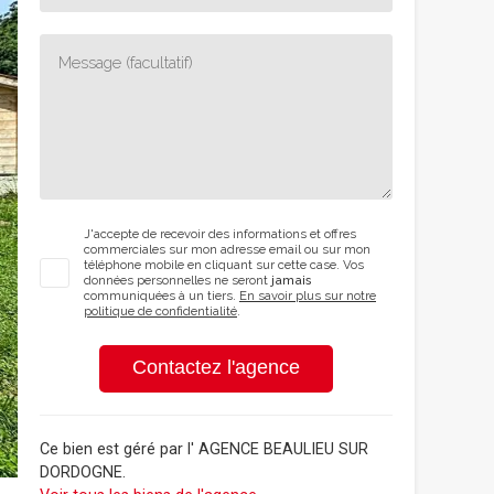
J'accepte de recevoir des informations et offres
commerciales sur mon adresse email ou sur mon
téléphone mobile en cliquant sur cette case. Vos
données personnelles ne seront
jamais
communiquées à un tiers.
En savoir plus sur notre
politique de confidentialité
.
Contactez l'agence
Ce bien est géré par
l' AGENCE BEAULIEU SUR
DORDOGNE
.