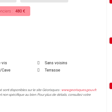
nciers :
480 €
-vis
Sans voisins
s/Cave
Terrasse
é sont disponibles sur le site Géorisques :
www.georisques.gouv.fr
.
et non spécifique au bien. Pour plus de détails, consultez votre