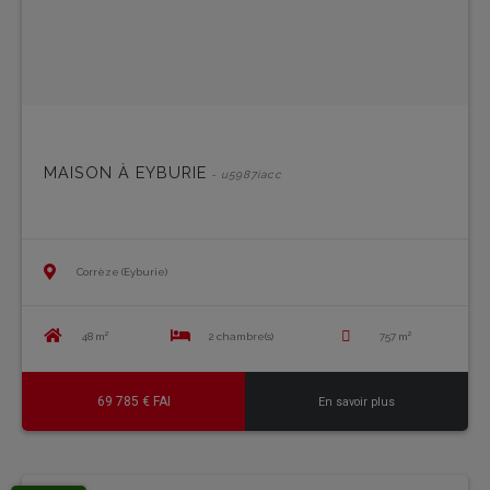
MAISON À EYBURIE
- u5987iacc
Corrèze (Eyburie)
48 m²
2 chambre(s)
757 m²
69 785 € FAI
En savoir plus