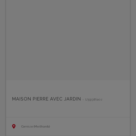
MAISON PIERRE AVEC JARDIN
- U5938iacc
Corrèze (Meilhards)