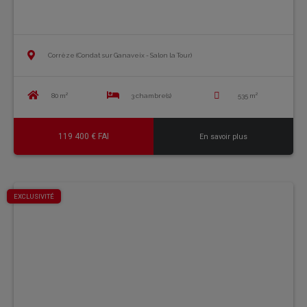
Corrèze (Condat sur Ganaveix - Salon la Tour)
80 m²
3 chambre(s)
535 m²
119 400 € FAI
En savoir plus
EXCLUSIVITÉ