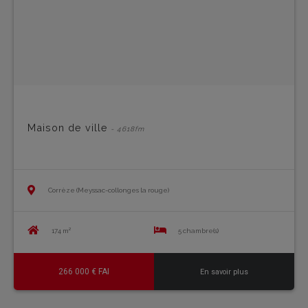
Maison de ville
- 4618fm
Corrèze (Meyssac-collonges la rouge)
174 m²
5 chambre(s)
266 000 € FAI
En savoir plus