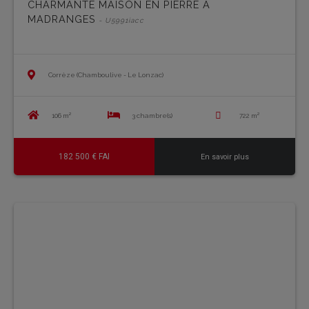
CHARMANTE MAISON EN PIERRE A
MADRANGES
- U5991iacc
Corrèze (Chamboulive - Le Lonzac)
106 m²
3 chambre(s)
722 m²
182 500 € FAI
En savoir plus