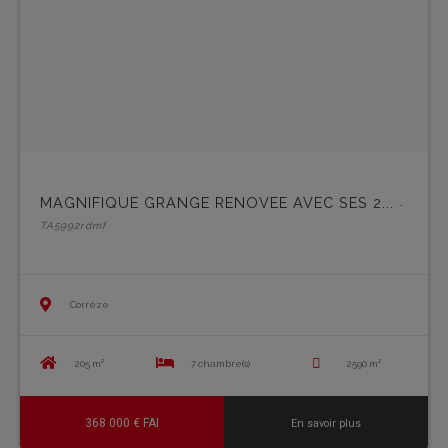
MAGNIFIQUE GRANGE RENOVEE AVEC SES 2...
-
TA5992rdmf
Corrèze
205 m²
7 chambre(s)
2590 m²
368 000 € FAI
En savoir plus