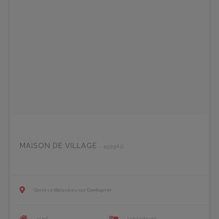
MAISON DE VILLAGE
- 4595AG
Corrèze (Beaulieu sur Dordogne)
51 m²
2 chambre(s)