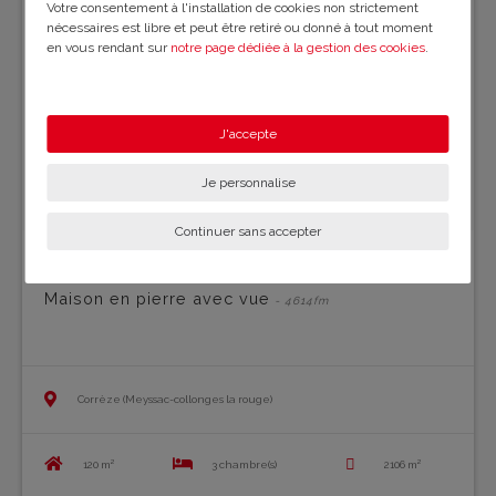
Votre consentement à l'installation de cookies non strictement
nécessaires est libre et peut être retiré ou donné à tout moment
en vous rendant sur
notre page dédiée à la gestion des cookies
.
En savoir plus sur notre politique de confidentialité
.
J'accepte
Je personnalise
Continuer sans accepter
Maison en pierre avec vue
- 4614fm
Corrèze (Meyssac-collonges la rouge)
120 m²
3 chambre(s)
2106 m²