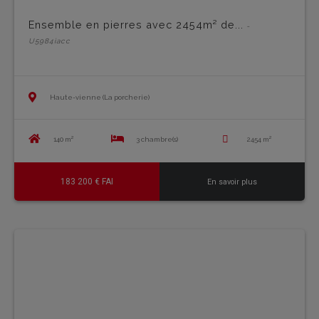
Ensemble en pierres avec 2454m² de...
-
U5984iacc
Haute-vienne (La porcherie)
140 m²
3 chambre(s)
2454 m²
183 200 € FAI
En savoir plus