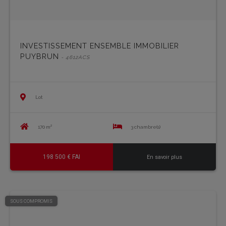
INVESTISSEMENT ENSEMBLE IMMOBILIER
PUYBRUN
- 4612ACS
Lot
170 m²
3 chambre(s)
198 500 € FAI
En savoir plus
SOUS COMPROMIS