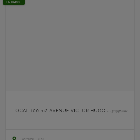
EN BAISSE
LOCAL 100 m2 AVENUE VICTOR HUGO
- T5695lsmr
Corrèze (Tulle)