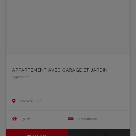
APPARTEMENT AVEC GARAGE ET JARDIN
-
T5922lsmr
Corrèze (Tulle)
92 m²
2 chambre(s)