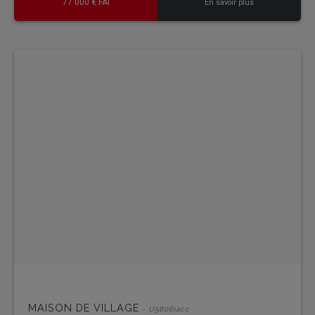
77 000 € FAI
En savoir plus
MAISON DE VILLAGE
- U5806iacc