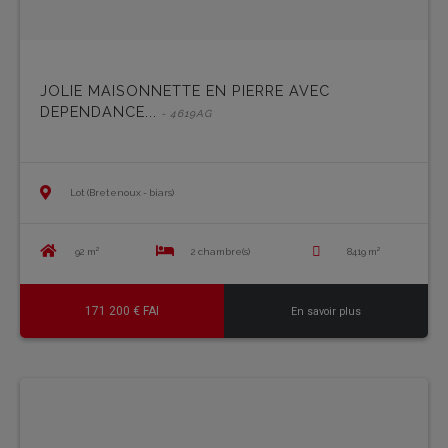
JOLIE MAISONNETTE EN PIERRE AVEC
DEPENDANCE...
- 4619AG
Lot (Bretenoux - biars)
92 m²
2 chambre(s)
8419 m²
171 200 € FAI
En savoir plus