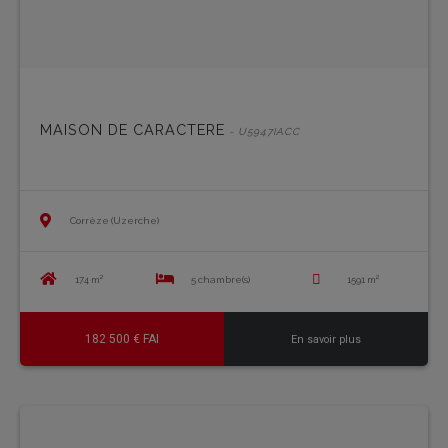
MAISON DE CARACTERE
- U5947IACC
Corrèze (Uzerche)
174 m²
5 chambre(s)
1591 m²
182 500 € FAI
En savoir plus