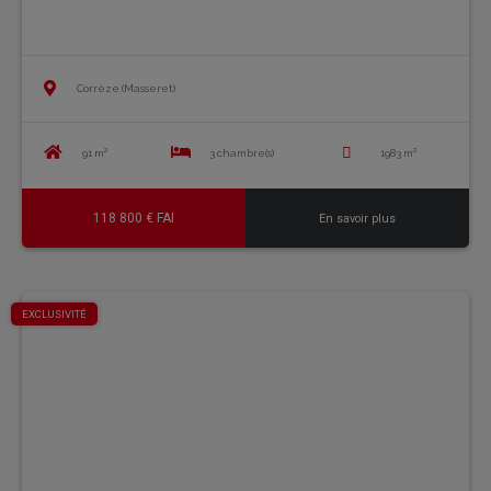
Corrèze (Masseret)
91 m²
3 chambre(s)
1983 m²
118 800 € FAI
En savoir plus
EXCLUSIVITÉ