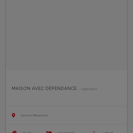
MAISON AVEC DÉPENDANCE
- U5917iacc
Corrèze (Masseret)
175 m²
4 chambre(s)
3481 m²