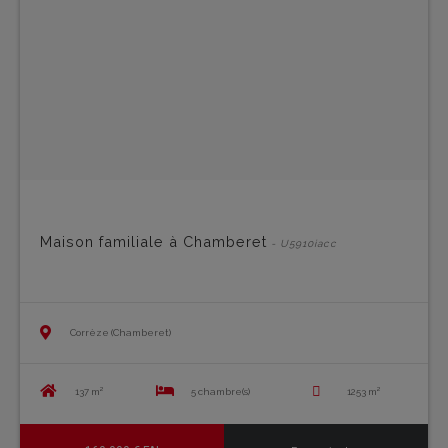
Maison familiale à Chamberet
- U5910iacc
Corrèze (Chamberet)
137 m²
5 chambre(s)
1253 m²