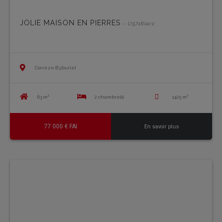
JOLIE MAISON EN PIERRES
- U5716iacc
Corrèze (Eyburie)
63 m²
2 chambre(s)
1425 m²
77 000 € FAI
En savoir plus