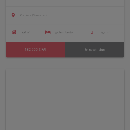
Corrèze (Masseret)
136 m²
5 chambre(s)
2513 m²
182 500 € FAI
En savoir plus