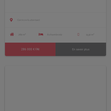
Corrèze (Lubersac)
260 m²
6 chambre(s)
1530 m²
286 000 € FAI
En savoir plus