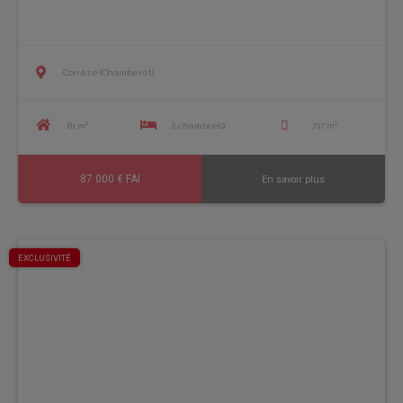
Corrèze (Chamberet)
81 m²
2 chambre(s)
717 m²
87 000 € FAI
En savoir plus
EXCLUSIVITÉ