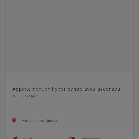
Appartement en hyper-centre avec ascenseur
et...
- LI209cc
Haute-vienne (Limoges)
122 m²
3 chambre(s)