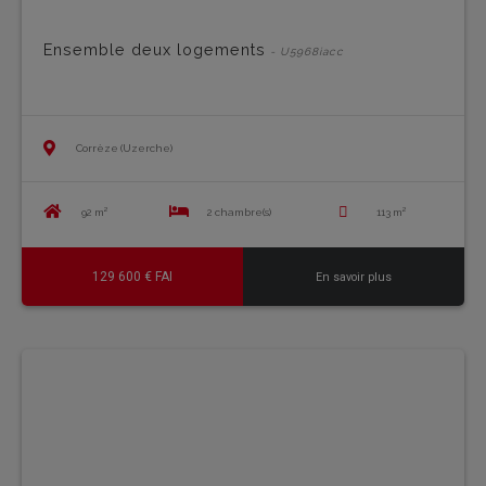
Ensemble deux logements
- U5968iacc
Corrèze (Uzerche)
92 m²
2 chambre(s)
113 m²
129 600 € FAI
En savoir plus