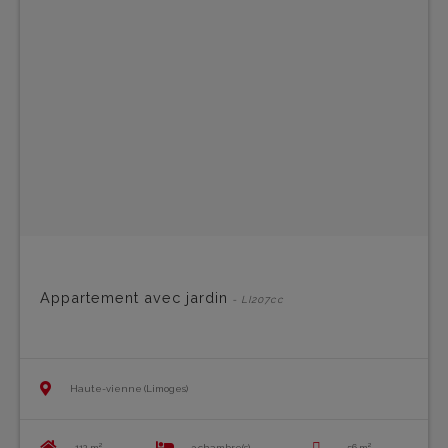
Appartement avec jardin
- LI207cc
Haute-vienne (Limoges)
112 m²
3 chambre(s)
56 m²