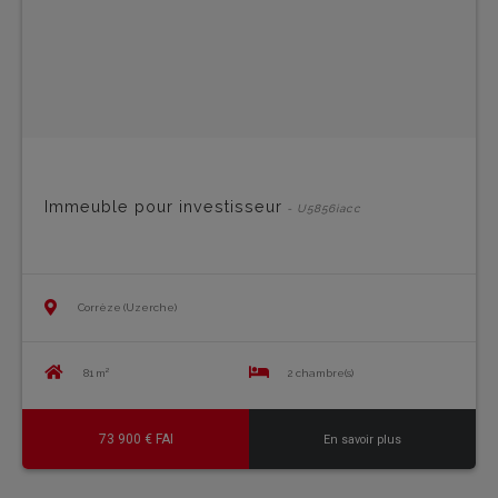
Immeuble pour investisseur
- U5856iacc
Corrèze (Uzerche)
81 m²
2 chambre(s)
73 900 € FAI
En savoir plus