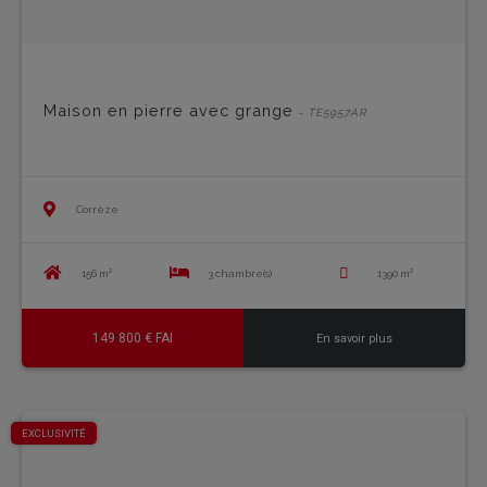
Maison en pierre avec grange
- TE5957AR
Corrèze
156 m²
3 chambre(s)
1390 m²
149 800 € FAI
En savoir plus
EXCLUSIVITÉ