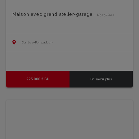
Maison avec grand atelier-garage
- U5857iacc
Corrèze (Pompadour)
225 000 € FAI
En savoir plus