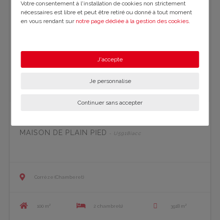
Votre consentement à l'installation de cookies non strictement
nécessaires est libre et peut être retiré ou donné à tout moment
en vous rendant sur
notre page dédiée à la gestion des cookies
.
En savoir plus sur notre politique de confidentialité
.
J'accepte
Je personnalise
Continuer sans accepter
MAISON DE PLAIN PIED
- U5918iacc
Corrèze (Chamberet)
100 m²
2 chambre(s)
3918 m²