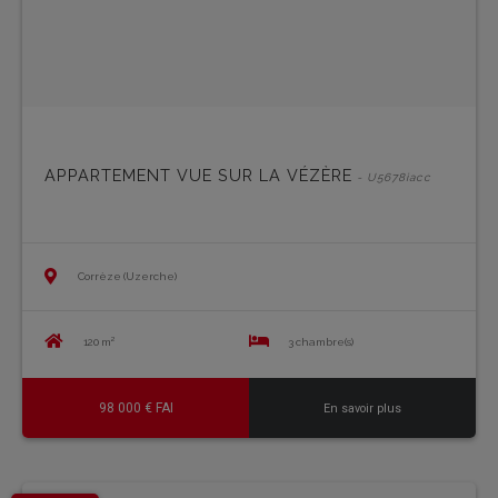
APPARTEMENT VUE SUR LA VÉZÈRE
- U5678iacc
Corrèze (Uzerche)
120 m²
3 chambre(s)
98 000 € FAI
En savoir plus