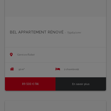
BEL APPARTEMENT RÉNOVÉ
- T5964lsmr
Corrèze (Tulle)
50 m²
2 chambre(s)
89 500 € FAI
En savoir plus