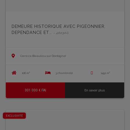
DEMEURE HISTORIQUE AVEC PIGEONNIER,
DEPENDANCE ET...
- 4603AG
Corrèze (Beaulieu sur Dordogne)
106 m²
3 chambre(s)
1491 m²
301 000 € FAI
En savoir plus
EXCLUSIVITÉ