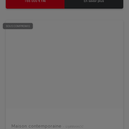
166 000 € FAI
En savoir plus
SOUS COMPROMIS
Maison contemporaine
- U5880IACC