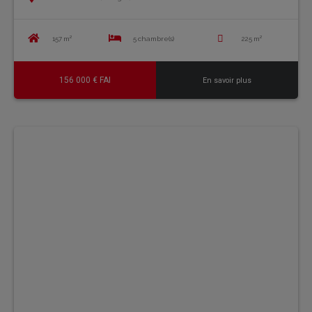
157 m²
5 chambre(s)
225 m²
156 000 € FAI
En savoir plus