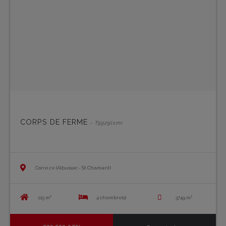
CORPS DE FERME
- T5929lsmr
Corrèze (Albussac - St Chamant)
115 m²
4 chambre(s)
3749 m²