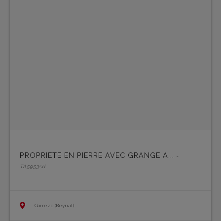
PROPRIETE EN PIERRE AVEC GRANGE A...
-
TA5953sd
Corrèze (Beynat)