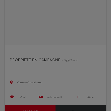
PROPRIÉTÉ EN CAMPAGNE
- U5588iacc
Corrèze (Chamberet)
150 m²
5 chambre(s)
8565 m²