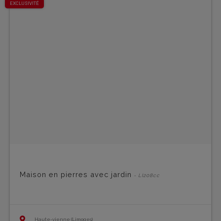
EXCLUSIVITÉ
Maison en pierres avec jardin
- LI208cc
Haute-vienne (Limoges)