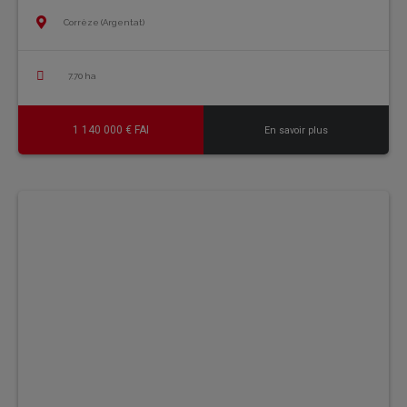
Corrèze (Argentat)
7.70 ha
1 140 000 € FAI
En savoir plus