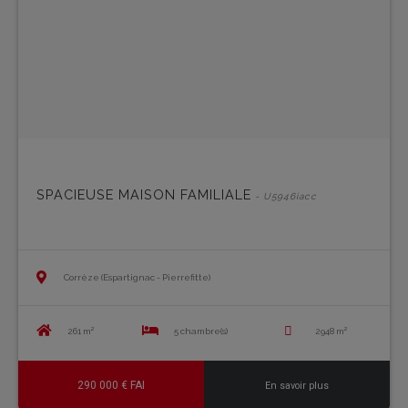
SPACIEUSE MAISON FAMILIALE
- U5946iacc
Corrèze (Espartignac - Pierrefitte)
261 m²
5 chambre(s)
2948 m²
290 000 € FAI
En savoir plus