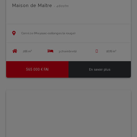
Maison de Maître
- 4601fm
Corrèze (Meyssac-collonges la rouge)
266 m²
3 chambre(s)
1678 m²
565 000 € FAI
En savoir plus