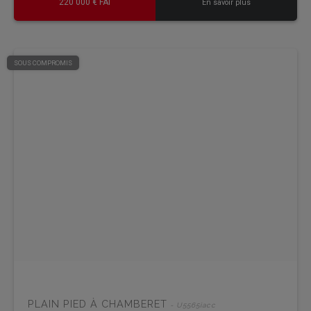
220 000 € FAI
En savoir plus
SOUS COMPROMIS
PLAIN PIED À CHAMBERET
- U5565iacc