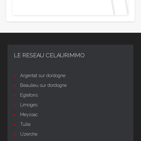
">
LE RESEAU CELAURIMMO
Argentat sur dordogne
Beaulieu sur dordogne
Egletons
Limoges
Meyssac
Tulle
Uzerche