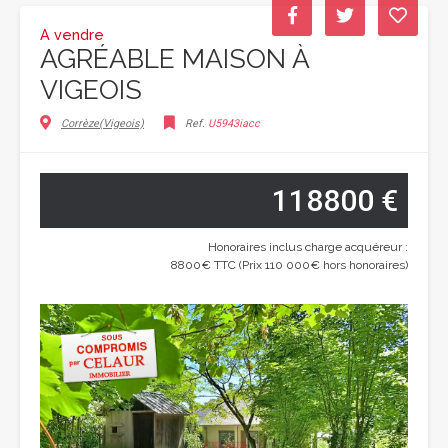
A vendre
AGRÉABLE MAISON À
VIGEOIS
Corrèze(Vigeois)
Ref.
U5943iacc
118800 €
Honoraires inclus charge acquéreur :
8800€ TTC (Prix 110 000€ hors honoraires)