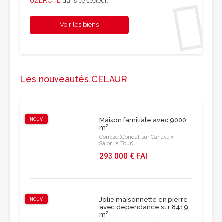
UZERCHE
dans ce secteur.
Voir les biens
Les nouveautés CELAUR
NOUV
Maison familiale avec 9000
m²
Corrèze (Condat sur Ganaveix -
Salon la Tour)
293 000 € FAI
Jolie maisonnette en pierre
NOUV
avec dependance sur 8419
m²