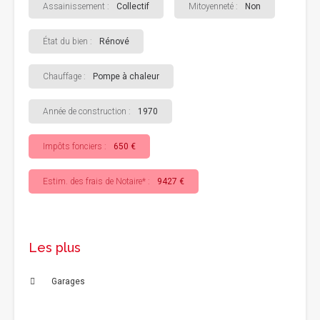
Assainissement :
Collectif
Mitoyenneté :
Non
État du bien :
Rénové
Chauffage :
Pompe à chaleur
Année de construction :
1970
Impôts fonciers :
650 €
Estim. des frais de Notaire* :
9427 €
Les plus
Garages