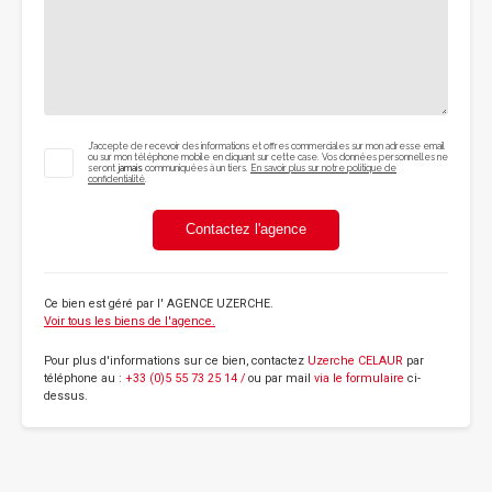
J'accepte de recevoir des informations et offres commerciales sur mon adresse email
ou sur mon téléphone mobile en cliquant sur cette case. Vos données personnelles ne
seront
jamais
communiquées à un tiers.
En savoir plus sur notre politique de
confidentialité
.
Contactez l'agence
Ce bien est géré par
l' AGENCE UZERCHE
.
Voir tous les biens de l'agence.
Pour plus d'informations sur ce bien, contactez
Uzerche CELAUR
par
téléphone au :
+33 (0)5 55 73 25 14 /
ou par mail
via le formulaire
ci-
dessus.