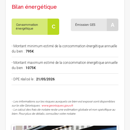
Bilan énergétique
A
Consommation
Émission GES
C
énergétique
- Montant minimum estimé de la consommation énergétique annuelle
du bien :
795€
.
- Montant maximum estimé de la consommation énergétique annuelle
du bien :
1075€
.
- DPE réalisé le :
21/05/2026
.
- Les informations sur les risques auxquels ce bien est exposé sont disponibles
sur le site Géorisques :
www.georisques.gouv.fr
.
- Le calcul des frais de notaire reste une estimation globale et non spécifique au
bien. Pour plus de détails, consultez votre notaire.