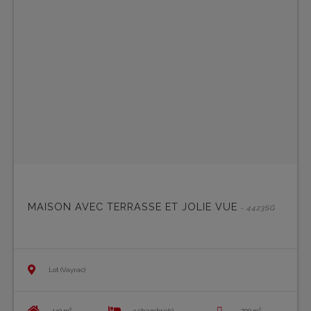
MAISON AVEC TERRASSE ET JOLIE VUE
- 4423SG
Lot (Vayrac)
140 m²
3 chambre(s)
700 m²