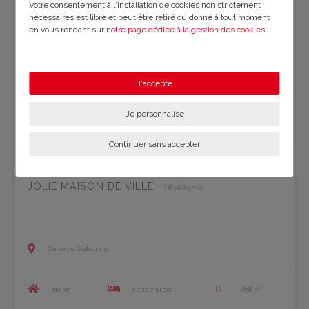
Votre consentement à l'installation de cookies non strictement
nécessaires est libre et peut être retiré ou donné à tout moment
en vous rendant sur
notre page dédiée à la gestion des cookies
.
En savoir plus sur notre politique de confidentialité
.
J'accepte
Je personnalise
Continuer sans accepter
JOLIE MAISON DE VILLE
- TE5689mb
Corrèze (Egletons)
110 m²
3 chambre(s)
1636 m²