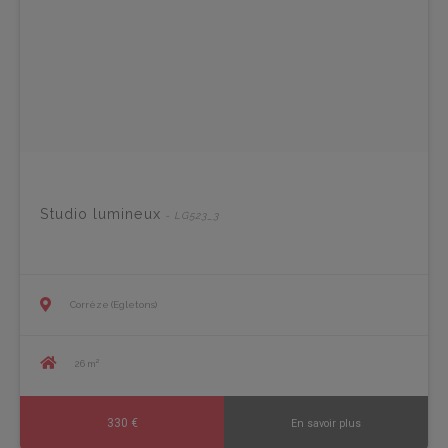
Studio lumineux
- LG523_3
Corrèze (Egletons)
26 m²
330 €
En savoir plus