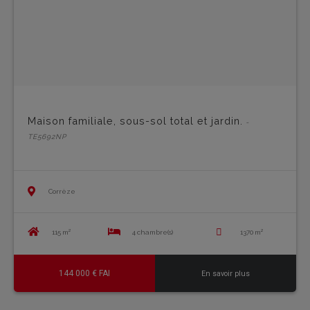
Maison familiale, sous-sol total et jardin.
-
TE5692NP
Corrèze
115 m²
4 chambre(s)
1370 m²
144 000 € FAI
En savoir plus