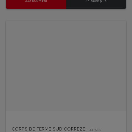
343 000 € FAI
En savoir plus
CORPS DE FERME SUD CORREZE
- 4479hd