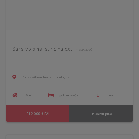
Sans voisins, sur 1 ha de...
- 4494AG
Corrèze (Beaulieu sur Dordogne)
106 m²
3 chambre(s)
9020 m²
212 000 € FAI
En savoir plus