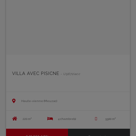
VILLA AVEC PISICNE
- U5672iacc
Haute-vienne (Meuzac)
220 m²
4 chambre(s)
5500 m²