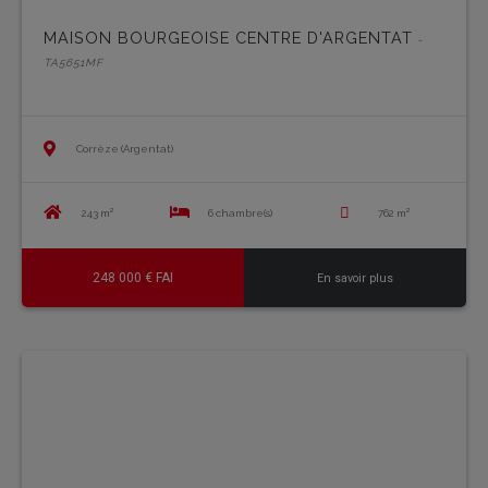
MAISON BOURGEOISE CENTRE D'ARGENTAT
-
TA5651MF
Corrèze (Argentat)
243 m²
6 chambre(s)
762 m²
248 000 € FAI
En savoir plus