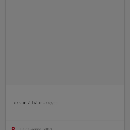
Terrain à bâtir
- LI174cc
Haute-vienne (Bellac)