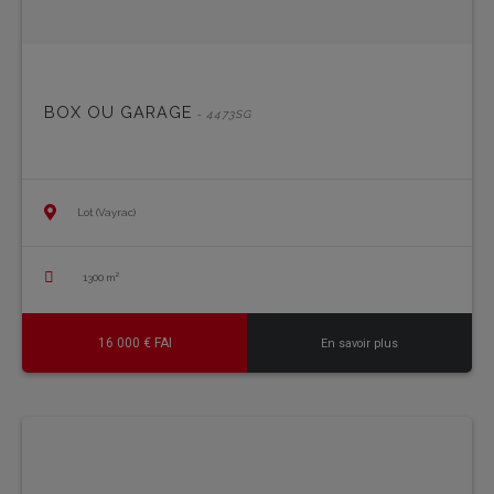
BOX OU GARAGE
- 4473SG
Lot (Vayrac)
1300 m²
16 000 € FAI
En savoir plus