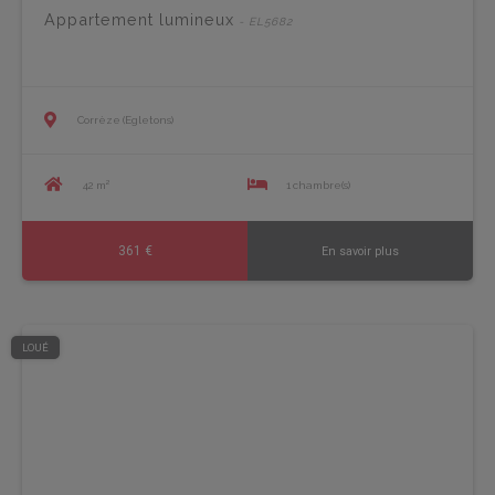
Appartement lumineux
- EL5682
Corrèze (Egletons)
42 m²
1 chambre(s)
361 €
En savoir plus
LOUÉ