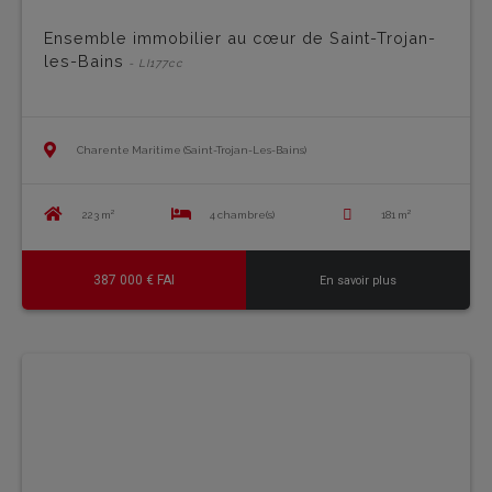
Ensemble immobilier au cœur de Saint-Trojan-
les-Bains
- LI177cc
Charente Maritime (Saint-Trojan-Les-Bains)
223 m²
4 chambre(s)
181 m²
387 000 € FAI
En savoir plus