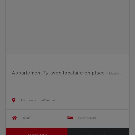
Appartement T3 avec locataire en place
- LI120cc
Haute-vienne (Chalus)
72 m²
2 chambre(s)