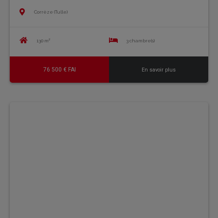
Corrèze (Tulle)
130 m²
3 chambre(s)
76 500 € FAI
En savoir plus