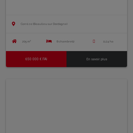
Corrèze (Beaulieu sur Dordogne)
205 m²
8 chambre(s)
11.24 ha
650 000 € FAI
En savoir plus