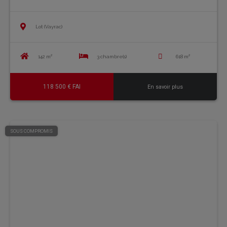
Lot (Vayrac)
142 m²
3 chambre(s)
618 m²
118 500 € FAI
En savoir plus
SOUS COMPROMIS