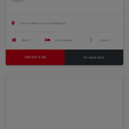
4495AG
Corrèze (Beaulieu sur Dordogne)
180 m²
4 chambre(s)
4374 m²
399 000 € FAI
En savoir plus