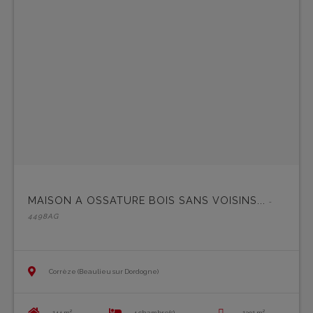
MAISON A OSSATURE BOIS SANS VOISINS...
-
4498AG
Corrèze (Beaulieu sur Dordogne)
144 m²
4 chambre(s)
1391 m²