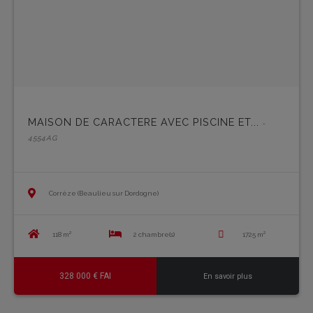
MAISON DE CARACTERE AVEC PISCINE ET...
-
4554AG
Corrèze (Beaulieu sur Dordogne)
118 m²
2 chambre(s)
1725 m²
328 000 € FAI
En savoir plus