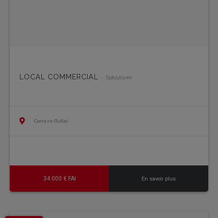
LOCAL COMMERCIAL
- T5802lsmr
Corrèze (Tulle)
34 000 € FAI
En savoir plus