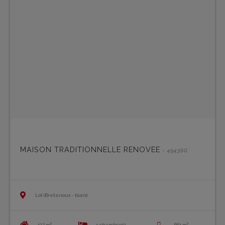
MAISON TRADITIONNELLE RENOVEE
- 4543SG
Lot (Bretenoux - biars)
127 m²
5 chambre(s)
661 m²