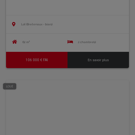
Lot (Bretenoux - biars)
62 m²
2 chambre(s)
106 000 € FAI
En savoir plus
LOUÉ