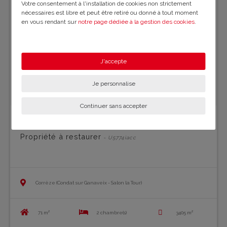
Votre consentement à l'installation de cookies non strictement
nécessaires est libre et peut être retiré ou donné à tout moment
en vous rendant sur
notre page dédiée à la gestion des cookies
.
En savoir plus sur notre politique de confidentialité
.
J'accepte
Je personnalise
Continuer sans accepter
Propriété à restaurer
- U5774iacc
Corrèze (Condat sur Ganaveix - Salon la Tour)
71 m²
2 chambre(s)
3405 m²