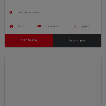
Lot (Bretenoux - biars)
88 m²
2 chambre(s)
589 m²
129 000 € FAI
En savoir plus