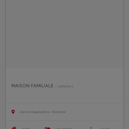
MAISON FAMILIALE
- U5822iacc
Corrèze (Lagraulière - Chanteix)
127 m²
4 chambre(s)
2944 m²