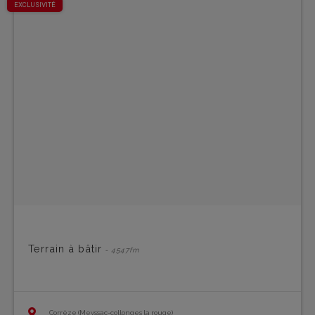
EXCLUSIVITÉ
Terrain à bâtir
- 4547fm
Corrèze (Meyssac-collonges la rouge)