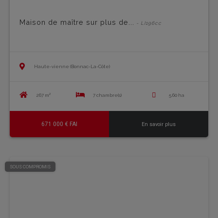
Maison de maître sur plus de...
- LI196cc
Haute-vienne (Bonnac-La-Côte)
267 m²
7 chambre(s)
5.60 ha
671 000 € FAI
En savoir plus
SOUS COMPROMIS