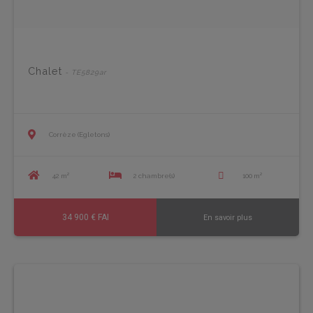
Chalet
- TE5829ar
Corrèze (Egletons)
42 m²
2 chambre(s)
100 m²
34 900 € FAI
En savoir plus