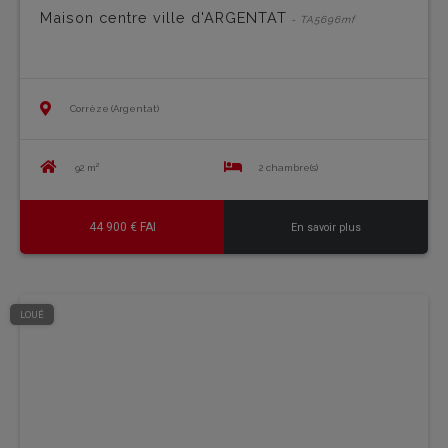
Maison centre ville d'ARGENTAT
- TA5696mf
Corrèze (Argentat)
92 m²
2 chambre(s)
44 900 € FAI
En savoir plus
LOUÉ