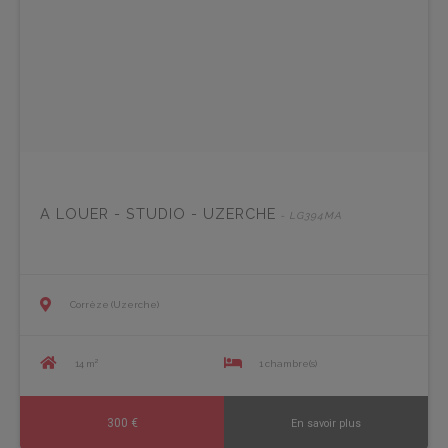
A LOUER - STUDIO - UZERCHE
- LG394MA
Corrèze (Uzerche)
14 m²
1 chambre(s)
300 €
En savoir plus