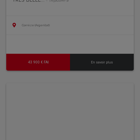
- TA5821mf-a
Corrèze (Argentat)
43 900 € FAI
En savoir plus