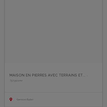
MAISON EN PIERRES AVEC TERRAINS ET...
-
T5735lsmr
Corrèze (Tulle)