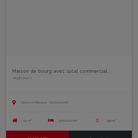
Maison de bourg avec local commercial,...
-
TA5823mf-1
Corrèze (Albussac - St Chamant)
151 m²
5 chambre(s)
290 m²