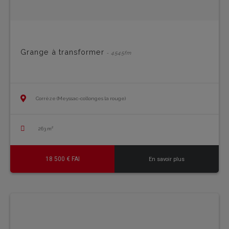
Grange à transformer
- 4545fm
Corrèze (Meyssac-collonges la rouge)
263 m²
18 500 € FAI
En savoir plus