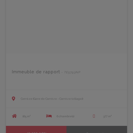
Immeuble de rapport
- TE5793NP
Corrèze (Gare de Corrèze - Corrèze (village))
165 m²
6 chambre(s)
377 m²