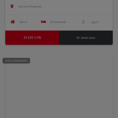
Corrèze (Treignac)
260 m²
6 chambre(s)
393 m²
39 500 € FAI
En savoir plus
SOUS COMPROMIS