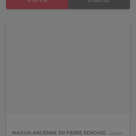
49 000 € FAI
En savoir plus
MAISON ANCIENNE EN PIERRE RENOVEE
- 4539SG