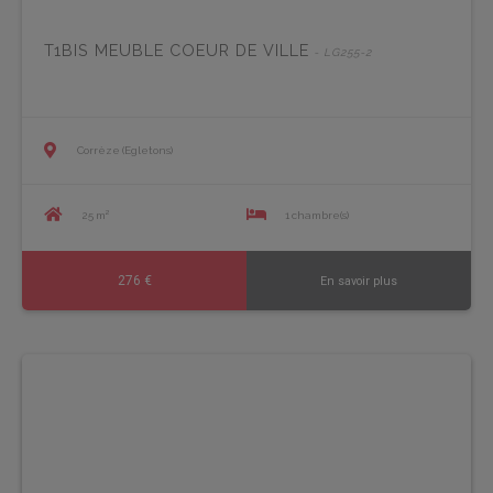
T1BIS MEUBLE COEUR DE VILLE
- LG255-2
Corrèze (Egletons)
25 m²
1 chambre(s)
276 €
En savoir plus