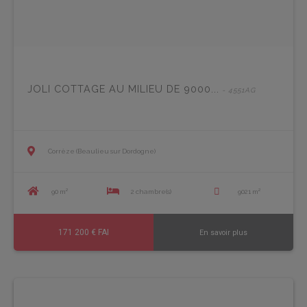
JOLI COTTAGE AU MILIEU DE 9000...
- 4551AG
Corrèze (Beaulieu sur Dordogne)
90 m²
2 chambre(s)
9021 m²
171 200 € FAI
En savoir plus