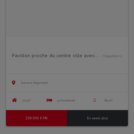
Pavillon proche du centre ville avec...
- TA5926mf-1
Corrèze (Argentat)
123 m²
4 chambre(s)
764 m²
258 000 € FAI
En savoir plus