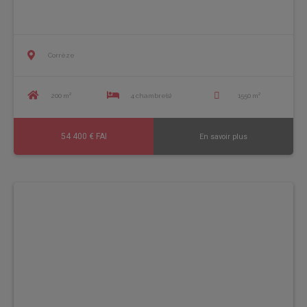
Corrèze
200 m²
4 chambre(s)
1550 m²
54 400 € FAI
En savoir plus