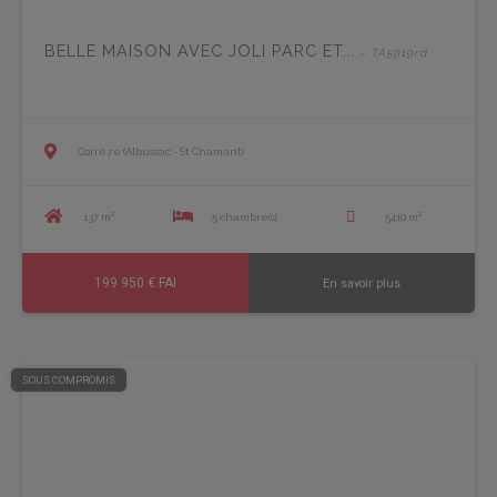
BELLE MAISON AVEC JOLI PARC ET...
- TA5919rd
Corrèze (Albussac - St Chamant)
137 m²
5 chambre(s)
5410 m²
199 950 € FAI
En savoir plus
SOUS COMPROMIS