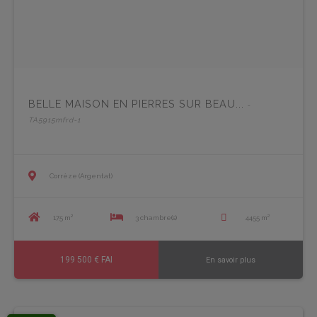
BELLE MAISON EN PIERRES SUR BEAU...
-
TA5915mfrd-1
Corrèze (Argentat)
175 m²
3 chambre(s)
4455 m²
199 500 € FAI
En savoir plus