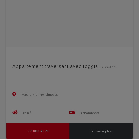
Appartement traversant avec loggia
- LI204cc
Haute-vienne (Limoges)
85 m²
3 chambre(s)
77 000 € FAI
En savoir plus