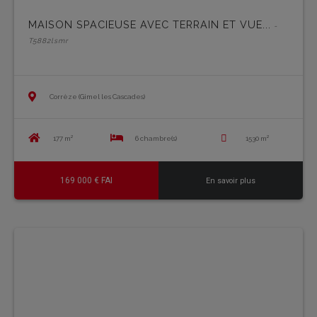
MAISON SPACIEUSE AVEC TERRAIN ET VUE...
-
T5882lsmr
Corrèze (Gimel les Cascades)
177 m²
6 chambre(s)
1530 m²
169 000 € FAI
En savoir plus