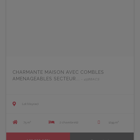
CHARMANTE MAISON AVEC COMBLES
AMENAGEABLES SECTEUR...
- 4588ACS
Lot (Vayrac)
75 m²
2 chambre(s)
1299 m²