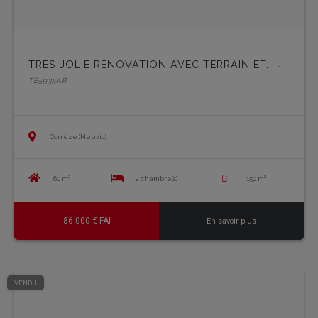
TRES JOLIE RENOVATION AVEC TERRAIN ET...
-
TE5935AR
Corrèze (Neuvic)
60 m²
2 chambre(s)
150 m²
86 000 € FAI
En savoir plus
VENDU