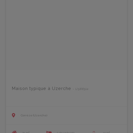
Maison typique à Uzerche
- U5885ia
Corrèze (Uzerche)
75 m²
2 chambre(s)
91 m²