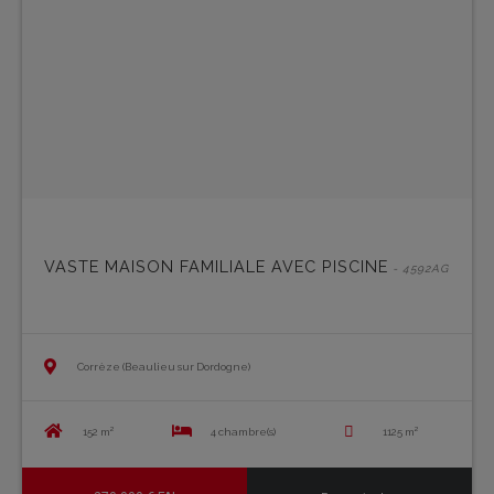
VASTE MAISON FAMILIALE AVEC PISCINE
- 4592AG
Corrèze (Beaulieu sur Dordogne)
152 m²
4 chambre(s)
1125 m²