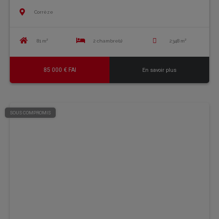
Corrèze
81 m²
2 chambre(s)
2348 m²
85 000 € FAI
En savoir plus
SOUS COMPROMIS