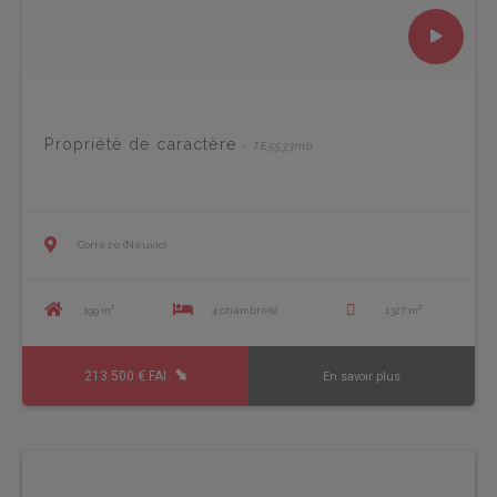
Propriété de caractère
- TE5533mb
Corrèze (Neuvic)
199 m²
4 chambre(s)
1327 m²
213 500 € FAI
En savoir plus