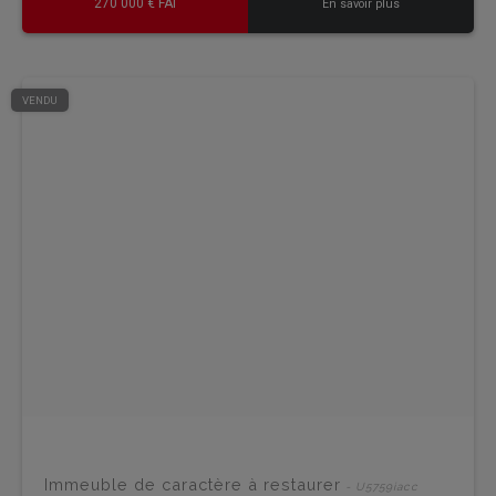
270 000 € FAI
En savoir plus
VENDU
Immeuble de caractère à restaurer
- U5759iacc