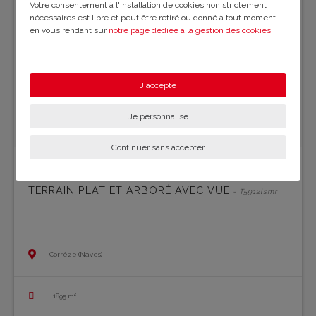
Votre consentement à l'installation de cookies non strictement
nécessaires est libre et peut être retiré ou donné à tout moment
en vous rendant sur
notre page dédiée à la gestion des cookies
.
En savoir plus sur notre politique de confidentialité
.
J'accepte
Je personnalise
Continuer sans accepter
TERRAIN PLAT ET ARBORÉ AVEC VUE
- T5912lsmr
Corrèze (Naves)
1895 m²