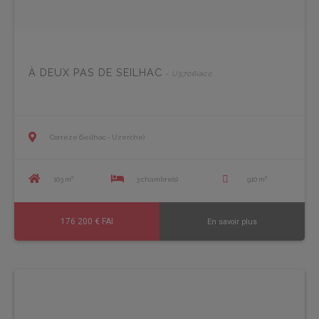
À DEUX PAS DE SEILHAC
- U5706iacc
Corrèze (Seilhac - Uzerche)
103 m²
3 chambre(s)
910 m²
176 200 € FAI
En savoir plus