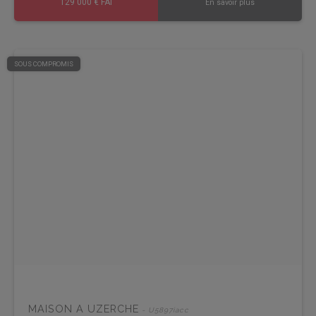
129 000 € FAI
En savoir plus
SOUS COMPROMIS
MAISON A UZERCHE
- U5897iacc