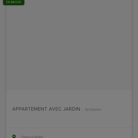
EN BAISSE
APPARTEMENT AVEC JARDIN
- T5773lsmr
Corrèze (Tulle)