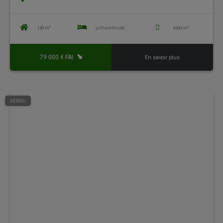
118 m²
3 chambre(s)
1000 m²
79 000 € FAI
En savoir plus
VENDU