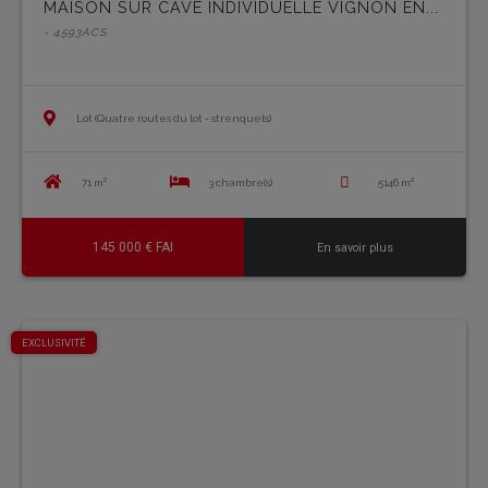
MAISON SUR CAVE INDIVIDUELLE VIGNON EN...
- 4593ACS
Lot (Quatre routes du lot - strenquels)
71 m²
3 chambre(s)
5146 m²
145 000 € FAI
En savoir plus
EXCLUSIVITÉ