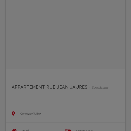
APPARTEMENT RUE JEAN JAURES
- T5908lsmr
Corrèze (Tulle)
78 m²
3 chambre(s)