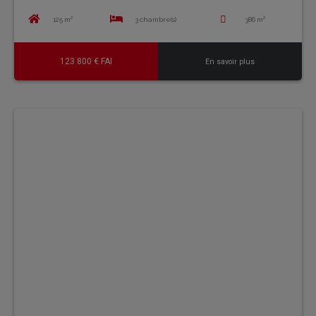
125 m²
3 chambre(s)
386 m²
123 800 € FAI
En savoir plus