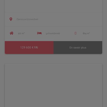
Corrèze (Uzerche)
122 m²
3 chambre(s)
804 m²
129 600 € FAI
En savoir plus