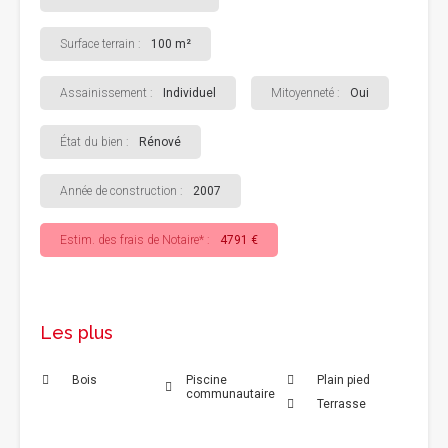
Surface terrain :
100 m²
Assainissement :
Individuel
Mitoyenneté :
Oui
État du bien :
Rénové
Année de construction :
2007
Estim. des frais de Notaire* :
4791 €
Les plus
Bois
Piscine
Plain pied
communautaire
Terrasse