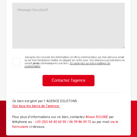
J'accepte de recevoir des informations et offres commerciales sur mon adresse email
ou sur mon téléphone mobile en cliquant sur cette case. Vos données personnelles ne
seront
jamais
communiquées à un tiers.
En savoir plus sur notre politique de
confidentialité
.
Contactez l'agence
Ce bien est géré par
l' AGENCE EGLETONS
.
Voir tous les biens de l'agence.
Pour plus d'informations sur ce bien, contactez
Alison ROUSSE
par
téléphone au :
+33 (0)5 44 40 60 93 / 06 99 86 49 72
ou par mail
via le
formulaire
ci-dessus.