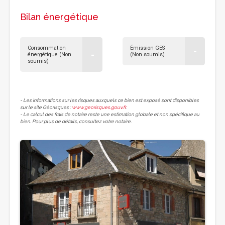
Bilan énergétique
Consommation
Émission GES
-
-
énergétique (Non
(Non soumis)
soumis)
- Les informations sur les risques auxquels ce bien est exposé sont disponibles
sur le site Géorisques :
www.georisques.gouv.fr
.
- Le calcul des frais de notaire reste une estimation globale et non spécifique au
bien. Pour plus de détails, consultez votre notaire.