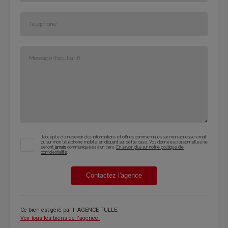
J'accepte de recevoir des informations et offres commerciales sur mon adresse email
ou sur mon téléphone mobile en cliquant sur cette case. Vos données personnelles ne
seront
jamais
communiquées à un tiers.
En savoir plus sur notre politique de
confidentialité
.
Contactez l'agence
Ce bien est géré par
l' AGENCE TULLE
.
Voir tous les biens de l'agence.