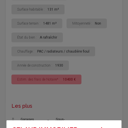
Surface habitable :
131 m²
Surface terrain :
1481 m²
Mitoyenneté :
Non
État du bien :
A rafraîchir
Chauffage :
PAC / radiateurs / chaudière fioul
Année de construction :
1930
Estim. des frais de Notaire* :
10400 €
Les plus
Garages
Sous-
sols/Cave