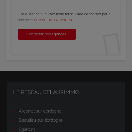
Une question ? Utilisez notre formulaire de contact pour
une de nos agences
contacter
.
Contacter nos agences.
">
LE RESEAU CELAURIMMO
Argentat sur dordogne
Beaulieu sur dordogne
Egletons