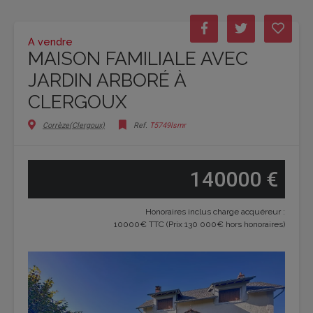
A vendre
MAISON FAMILIALE AVEC
JARDIN ARBORÉ À
CLERGOUX
Corrèze(Clergoux)
Ref.
T5749lsmr
140000 €
Honoraires inclus charge acquéreur :
10000€ TTC (Prix 130 000€ hors honoraires)