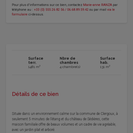
Pour plus d'informations sur ce bien, contactez
Marie-anne RANZA
par
téléphone au :
+33 (0) 555 26 82 56 / 06.68.89.59.42
ou par mail
via le
formulaire
ci-dessus.
Surface
Nbre de
Surface
terr.
chambres
hab.
1481 m²
4 chambre(s)
131 m²
Détails de ce bien
Située dans un environnement calme sur la commune de Clergoux, à
seulement 5 minutes de l’étang et du château de Sédières, cette
maison familiale offre de beaux volumes et un cadre de vie agréable,
avec un jardin plat et arboré.