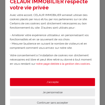
CELAUR IMMOBILIER respecte
votre vie privée
Bilan énergétique
Avec votre accord, CELAUR IMMOBILIER aimerait utiliser des
cookies placés par nous et/ou par nos partenaires sur ce site.
Certains de ces cookies sont strictement nécessaires au bon
fonctionnement du site. D'autres sont utilisés pour :
D
Consommation
Émission GES
E
énergétique
- Améliorer votre expérience utilisateur, en personnalisant vos
fonctionnalités et en se souvenant de vos choix.
- Mesurer l’audience en suivant le nombre de visiteurs et en
- Montant minimum estimé de la consommation énergétique annuelle
comprenant comment vous arrivez sur notre site.
du bien :
3550€
.
Votre consentement à l'installation de cookies non strictement
nécessaires est libre et peut être retiré ou donné à tout moment
- Montant maximum estimé de la consommation énergétique annuelle
en vous rendant sur
notre page dédiée à la gestion des cookies
.
du bien :
4890€
.
En savoir plus sur notre politique de confidentialité
.
- Année de référence des prix utilisés pour déterminer le montant des
dépenses énergétiques annuelles du bien :
2023
.
J'accepte
- DPE réalisé le :
13/01/2026
.
Je personnalise
Continuer sans accepter
- Montant estimé des dépenses annuelles d'énergie pour un usage standard :