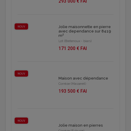
293 000 € FAI
Jolie maisonnette en pierre
NOUV
avec dependance sur 8419
m²
Lot (Bretenoux - biars)
171 200 € FAI
NOUV
Maison avec dépendance
Corrèze (Masseret)
193 500 € FAI
NOUV
Jolie maison en pierres
Corrèze (Eyburie)