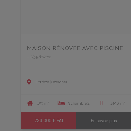
MAISON RÉNOVÉE AVEC PISCINE
- U5961iacc
Corrèze (Uzerche)
159 m²
3 chambre(s)
1496 m²
233 000 € FAI
En savoir plus