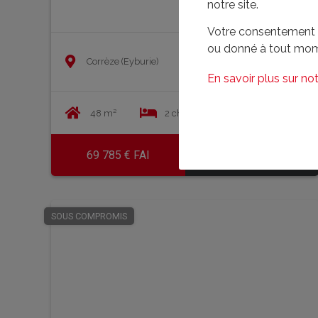
notre site.
Votre consentement à 
ou donné à tout mom
Corrèze (Eyburie)
En savoir plus sur not
48 m²
2 chambre(s)
757 m²
69 785 € FAI
En savoir plus
SOUS COMPROMIS