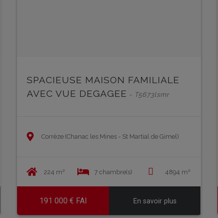
SPACIEUSE MAISON FAMILIALE
AVEC VUE DEGAGEE
- T5673lsmr
Corrèze (Chanac les Mines - St Martial de Gimel)
224 m²
7 chambre(s)
4894 m²
191 000 € FAI
En savoir plus