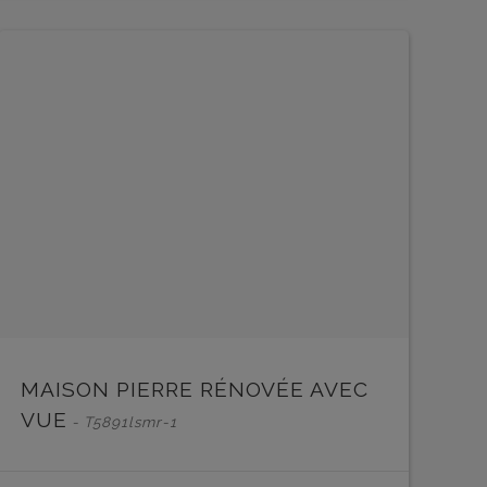
EN SAVOIR PLUS
EN 
MAISON PIERRE RÉNOVÉE AVEC
VUE
- T5891lsmr-1