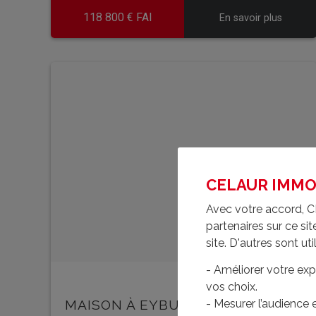
118 800 € FAI
En savoir plus
CELAUR IMMOBI
Avec votre accord, C
partenaires sur ce s
site. D'autres sont uti
- Améliorer votre exp
vos choix.
MAISON À EYBURIE
- Mesurer l’audience
- u5987iacc