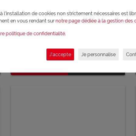
l'installation de cookies non strictement nécessaires est libre
ent en vous rendant sur
notre page dédiée à la gestion des 
Haute-vienne (La porcherie)
re politique de confidentialité
.
140 m²
3 chambre(s)
2454 m²
J'accepte
Je personnalise
Cont
183 200 € FAI
En savoir plus
EN SAVOIR PLUS