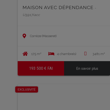
MAISON AVEC DÉPENDANCE
-
U5917iacc
Corrèze (Masseret)
175 m²
4 chambre(s)
3481 m²
193 500 € FAI
En savoir plus
EXCLUSIVITÉ