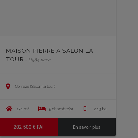
MAISON PIERRE A SALON LA
TOUR
- U5644iacc
Corrèze (Salon la tour)
174 m²
5 chambre(s)
2.13 ha
202 500 € FAI
En savoir plus