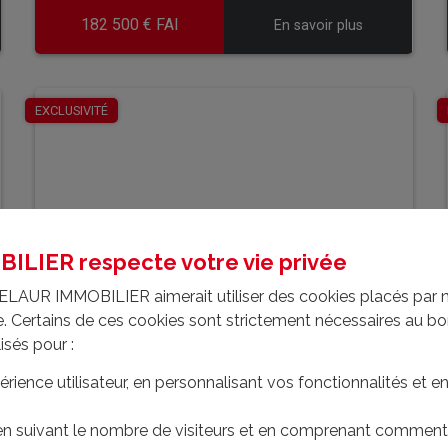
182 500 € FAI
En savoir plus
EN SAVOIR PLUS
EXCLUSIVITÉ
LIER respecte votre vie privée
ELAUR IMMOBILIER aimerait utiliser des cookies placés par 
ite. Certains de ces cookies sont strictement nécessaires au 
lisés pour :
érience utilisateur, en personnalisant vos fonctionnalités et 
Ensemble en pierres avec 2454m²
 en suivant le nombre de visiteurs et en comprenant comment 
de...
- U5984iacc