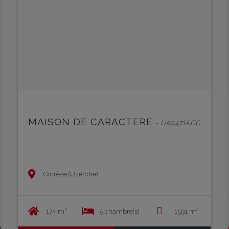
MAISON DE CARACTERE
- U5947IACC
Corrèze (Uzerche)
174 m²
5 chambre(s)
1591 m²