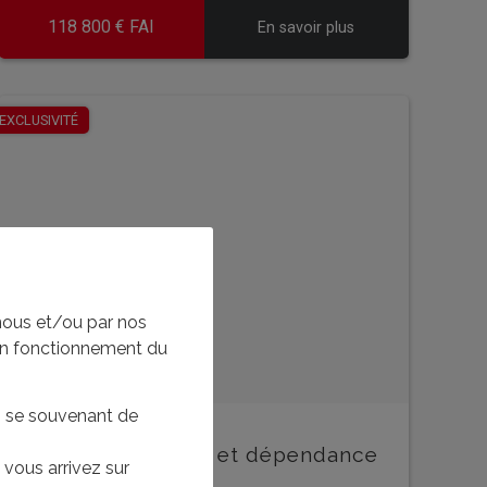
118 800 € FAI
En savoir plus
EN SAVOIR PLUS
EN 
EXCLUSIVITÉ
nous et/ou par nos
bon fonctionnement du
en se souvenant de
Maison en pierres et dépendance
vous arrivez sur
- U5984.iacc