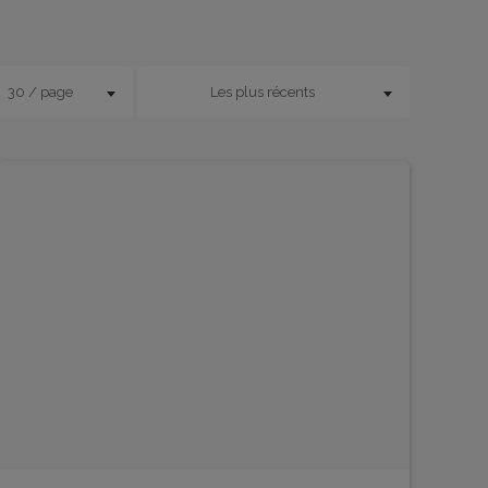
30 / page
Les plus récents
EN SAVOIR PLUS
EN 