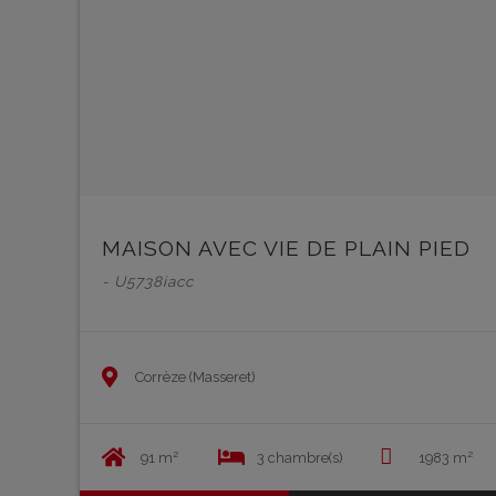
MAISON AVEC VIE DE PLAIN PIED
- U5738iacc
Corrèze (Masseret)
91 m²
3 chambre(s)
1983 m²