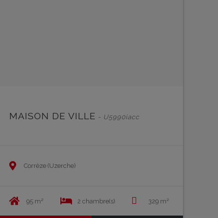
MAISON DE VILLE
- U5990iacc
Corrèze (Uzerche)
95 m²
2 chambre(s)
329 m²