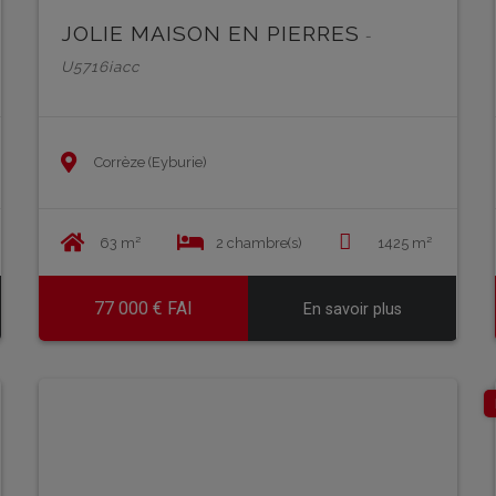
JOLIE MAISON EN PIERRES
-
U5716iacc
Corrèze (Eyburie)
63 m²
2 chambre(s)
1425 m²
77 000 € FAI
En savoir plus
EN SAVOIR PLUS