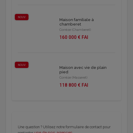
NOUV
Maison familiale à
chamberet
Corrèze (Chamberet)
160 000 € FAI
NOUV
Maison avec vie de plain
pied
Corrèze (Masseret)
118 800 € FAI
Une question ? Utilisez notre formulaire de contact pour
une de nos agences
contacter
.