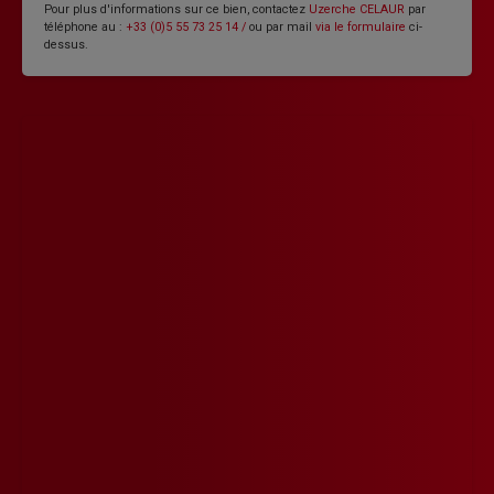
Pour plus d'informations sur ce bien, contactez
Uzerche CELAUR
par
téléphone au :
+33 (0)5 55 73 25 14 /
ou par mail
via le formulaire
ci-
dessus.