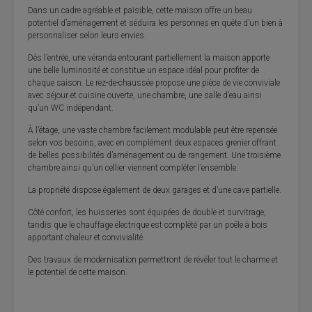
Dans un cadre agréable et paisible, cette maison offre un beau
potentiel d’aménagement et séduira les personnes en quête d’un bien à
personnaliser selon leurs envies.
Dès l’entrée, une véranda entourant partiellement la maison apporte
une belle luminosité et constitue un espace idéal pour profiter de
chaque saison. Le rez-de-chaussée propose une pièce de vie conviviale
avec séjour et cuisine ouverte, une chambre, une salle d’eau ainsi
qu’un WC indépendant.
À l’étage, une vaste chambre facilement modulable peut être repensée
selon vos besoins, avec en complément deux espaces grenier offrant
de belles possibilités d’aménagement ou de rangement. Une troisième
chambre ainsi qu’un cellier viennent compléter l’ensemble.
La propriété dispose également de deux garages et d’une cave partielle.
Côté confort, les huisseries sont équipées de double et survitrage,
tandis que le chauffage électrique est complété par un poêle à bois
apportant chaleur et convivialité.
Des travaux de modernisation permettront de révéler tout le charme et
le potentiel de cette maison.