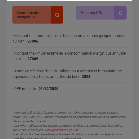
C
Consommation
Émission GES
G
énergétique
- Montant minimum estimé de la consommation énergétique annuelle
du bien :
2700€
.
- Montant maximum estimé de la consommation énergétique annuelle
du bien :
3700€
.
- Année de référence des prix utilisés pour déterminer le montant des
dépenses énergétiques annuelles du bien :
2022
.
- DPE réalisé le :
01/10/2025
.
- Montant estimé des dépenses annuelles d'énergie pour un usage standard :
entre 2700 € et 3700 € par an. Prix moyens des énergies indexés sur l'année 2022
(abonnements compris).
- Les informations sur les risques auxquels ce bien est exposé sont disponibles
sur le site Géorisques :
www.georisques.gouv.fr
.
- Le calcul des frais de notaire reste une estimation globale et non spécifique au
bien. Pour plus de détails, consultez votre notaire.