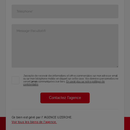
J'accepte de recevoir des informations et offres commerciales sur mon adresse email
ou sur mon téléphone mobile en cliquant sur cette case. Vos données personnelles ne
seront
jamais
communiquées à un tiers.
En savoir plus sur notre politique de
confidentialité
.
Contactez l'agence
Ce bien est géré par
l' AGENCE UZERCHE
.
Voir tous les biens de l'agence.