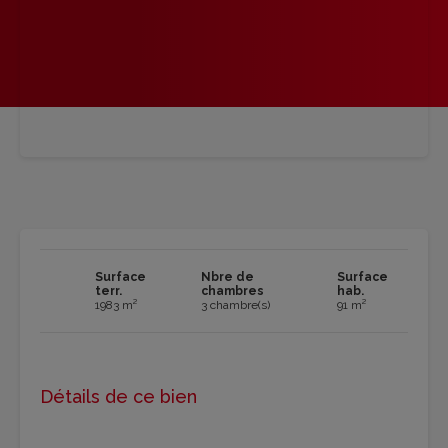
Surface
Nbre de
Surface
terr.
chambres
hab.
1983 m²
3 chambre(s)
91 m²
Détails de ce bien