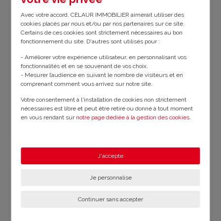
Chauffage :
poêle et électrique
Avec votre accord, CELAUR IMMOBILIER aimerait utiliser des
cookies placés par nous et/ou par nos partenaires sur ce site.
Année de construction :
1948-1974
Certains de ces cookies sont strictement nécessaires au bon
fonctionnement du site. D'autres sont utilisés pour :
Impôts fonciers :
810 €
- Améliorer votre expérience utilisateur, en personnalisant vos
fonctionnalités et en se souvenant de vos choix.
- Mesurer l’audience en suivant le nombre de visiteurs et en
Estim. des frais de Notaire* :
880 €
comprenant comment vous arrivez sur notre site.
Votre consentement à l'installation de cookies non strictement
nécessaires est libre et peut être retiré ou donné à tout moment
en vous rendant sur
notre page dédiée à la gestion des cookies
.
Les plus
En savoir plus sur notre politique de confidentialité
.
Chambre en
Comble/Grenier
Dépendances
J'accepte
rez-de-
Garages
Plain pied
chaussée
Sans vis-à-vis
Terrasse
Je personnalise
Continuer sans accepter
Bilan énergétique