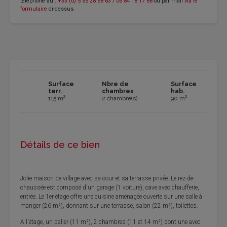
téléphone au :
+33 (0) 5 55 28 68 63 / 06 84 18 17 68
ou par mail
via le
formulaire
ci-dessus.
Surface
Nbre de
Surface
terr.
chambres
hab.
115 m²
2 chambre(s)
90 m²
Détails de ce bien
Jolie maison de village avec sa cour et sa terrasse privée. Le rez-de-
chaussée est composé d'un garage (1 voiture), cave avec chaufferie,
entrée. Le 1er étage offre une cuisine aménagée ouverte sur une salle à
manger (26 m²), donnant sur une terrasse, salon (22 m²), toilettes.
A l'étage, un palier (11 m²), 2 chambres (11 et 14 m²) dont une avec