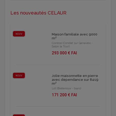
Les nouveautés CELAUR
NOUV
Maison familiale avec 9000
m²
Corrèze (Condat sur Ganaveix -
Salon la Tour)
293 000 € FAI
Jolie maisonnette en pierre
NOUV
avec dependance sur 8419
m²
Lot (Bretenoux - biars)
171 200 € FAI