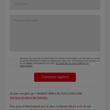
J'accepte de recevoir des informations et offres commerciales sur mon adresse email
ou sur mon téléphone mobile en cliquant sur cette case. Vos données personnelles ne
seront
jamais
communiquées à un tiers.
En savoir plus sur notre politique de
confidentialité
.
Contactez l'agence
Ce bien est géré par
l' AGENCE BEAULIEU SUR DORDOGNE
.
Voir tous les biens de l'agence.
Pour plus d'informations sur ce bien, contactez
Alexia GUILHE
par