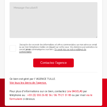
J'accepte de recevoir des informations et offres commerciales sur mon adresse email
ou sur mon téléphone mobile en cliquant sur cette case. Vos données personnelles ne
seront
jamais
communiquées à un tiers.
En savoir plus sur notre politique de
confidentialité
.
Contactez l'agence
Ce bien est géré par
l' AGENCE TULLE
.
Voir tous les biens de l'agence.
Pour plus d'informations sur ce bien, contactez
Léa SAGELAS
par
téléphone au :
+33 (0) 555 26 82 56 / 06 79 21 51 83
ou par mail
via le
formulaire
ci-dessus.