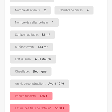
Nombre de niveaux :
2
Nombre de pièces :
4
Nombre de salles de bain :
1
Surface habitable :
82 m²
Surface terrain :
414 m²
État du bien :
A Restaurer
Chauffage :
Electrique
Année de construction :
Avant 1949
Impôts fonciers :
465 €
Estim. des frais de Notaire* :
5600 €