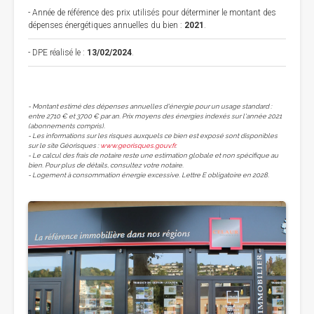
- Année de référence des prix utilisés pour déterminer le montant des
dépenses énergétiques annuelles du bien :
2021
.
- DPE réalisé le :
13/02/2024
.
- Montant estimé des dépenses annuelles d'énergie pour un usage standard :
entre 2710 € et 3700 € par an. Prix moyens des énergies indexés sur l'année 2021
(abonnements compris).
- Les informations sur les risques auxquels ce bien est exposé sont disponibles
sur le site Géorisques :
www.georisques.gouv.fr
.
- Le calcul des frais de notaire reste une estimation globale et non spécifique au
bien. Pour plus de détails, consultez votre notaire.
- Logement à consommation énergie excessive. Lettre E obligatoire en 2028.