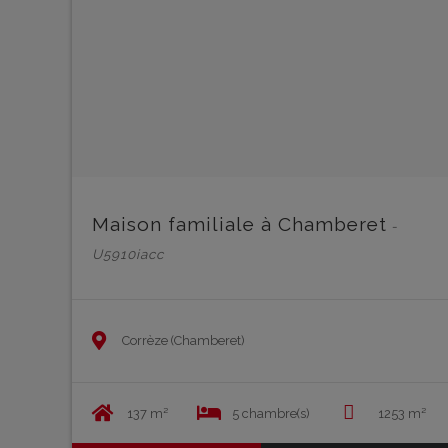
Maison familiale à Chamberet
-
U5910iacc
Corrèze (Chamberet)
137 m²
5 chambre(s)
1253 m²