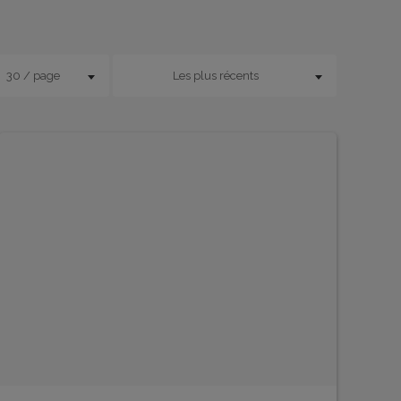
30 / page
Les plus récents
EN SAVOIR PLUS
EN 