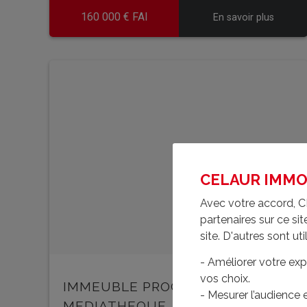
160 000 € FAI
En savoir plus
CELAUR IMMOBI
Avec votre accord, C
partenaires sur ce s
site. D'autres sont uti
- Améliorer votre exp
vos choix.
IMMEUBLE PROCHE
- Mesurer l’audience
MEDIATHEQUE
- T5989lsmr