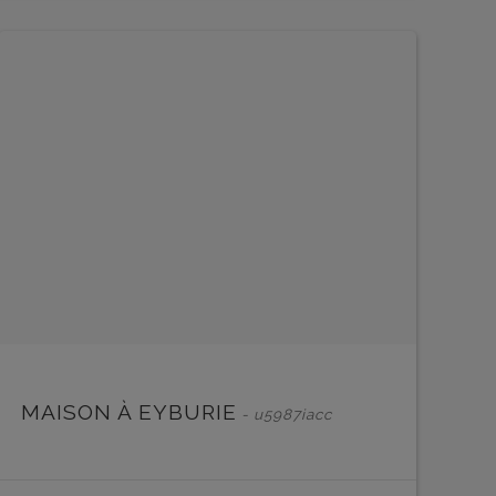
EN SAVOIR PLUS
EN 
MAISON À EYBURIE
- u5987iacc