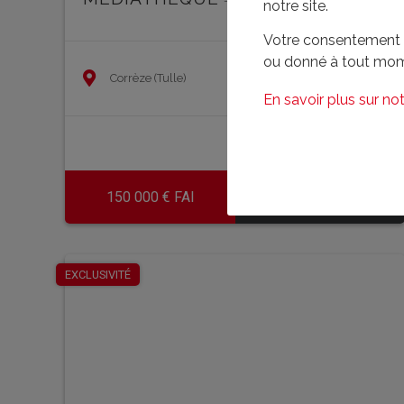
notre site.
Votre consentement à 
ou donné à tout mom
Corrèze (Tulle)
En savoir plus sur not
150 000 € FAI
En savoir plus
EXCLUSIVITÉ