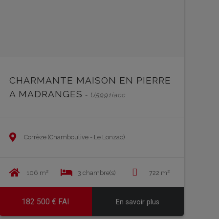
CHARMANTE MAISON EN PIERRE
A MADRANGES
- U5991iacc
Corrèze (Chamboulive - Le Lonzac)
106 m²
3 chambre(s)
722 m²
182 500 € FAI
En savoir plus