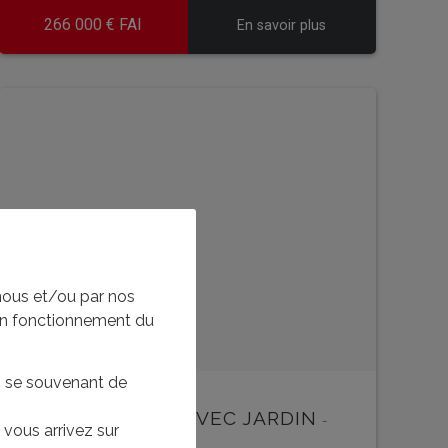
266 000 € FAI
En savoir plus
EN SAVOIR PLUS
EN 
nous et/ou par nos
bon fonctionnement du
en se souvenant de
MAISON PIERRE AVEC JARDIN
-
vous arrivez sur
U5938iacc