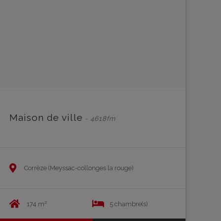
Maison de ville
- 4618fm
Corrèze (Meyssac-collonges la rouge)
174 m²
5 chambre(s)