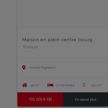
Maison en plein centre bourg
-
TE5995ar
Corrèze (Egletons)
90 m²
3 chambre(s)
250 m²
103 000 € FAI
En savoir plus