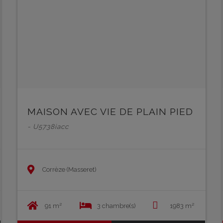
MAISON AVEC VIE DE PLAIN PIED
- U5738iacc
Corrèze (Masseret)
91 m²
3 chambre(s)
1983 m²