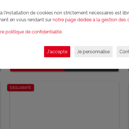
l'installation de cookies non strictement nécessaires est libre
ent en vous rendant sur
notre page dédiée à la gestion des 
Corrèze (Uzerche)
re politique de confidentialité
.
174 m²
5 chambre(s)
1591 m²
J'accepte
Je personnalise
Cont
182 500 € FAI
En savoir plus
EN SAVOIR PLUS
EXCLUSIVITÉ