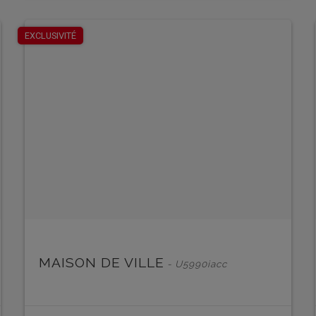
EN SAVOIR PLUS
EXCLUSIVITÉ
MAISON DE VILLE
- U5990iacc