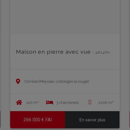
Maison en pierre avec vue
- 4614fm
Corrèze (Meyssac-collonges la rouge)
120 m²
3 chambre(s)
2106 m²
266 000 € FAI
En savoir plus