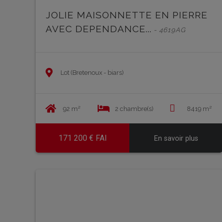
JOLIE MAISONNETTE EN PIERRE
AVEC DEPENDANCE...
- 4619AG
Lot (Bretenoux - biars)
92 m²
2 chambre(s)
8419 m²
171 200 € FAI
En savoir plus