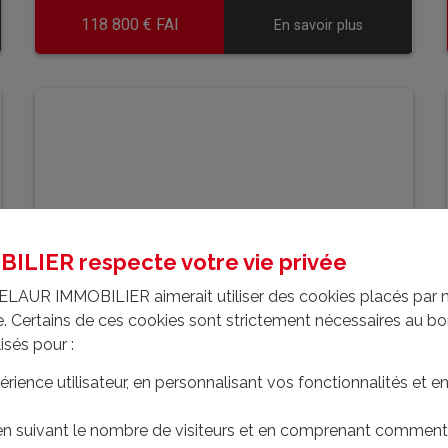
118 800 € FAI
En savoir plus
EN SAVOIR PLUS
LIER respecte votre vie privée
ELAUR IMMOBILIER aimerait utiliser des cookies placés par 
ite. Certains de ces cookies sont strictement nécessaires au 
lisés pour :
érience utilisateur, en personnalisant vos fonctionnalités et 
MAISON DE CARACTERE
 en suivant le nombre de visiteurs et en comprenant comment 
- U5947IACC