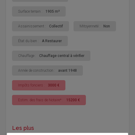
Surface terrain :
1905 m²
Assainissement :
Collectif
Mitoyenneté :
Non
État du bien :
A Restaurer
Chauffage :
Chauffage central à vérifier
Année de construction :
avant 1948
Impôts fonciers :
3000 €
Estim. des frais de Notaire* :
15200 €
Les plus