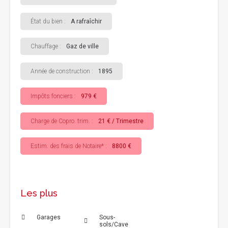
État du bien :
A rafraîchir
Chauffage :
Gaz de ville
Année de construction :
1895
Impôts fonciers :
979 €
Charge de Copro. trim. :
21 € / Trimestre
Estim. des frais de Notaire* :
8800 €
Les plus
Garages
Sous-
sols/Cave