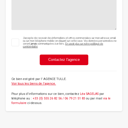
J'accepte de recevoir des informations et offres commerciales sur mon adresse email
ou sur mon téléphone mobile en cliquant sur cette case. Vos données personnelles ne
seront
jamais
communiquées à un tiers.
En savoir plus sur notre politique de
confidentialité
.
Contactez l'agence
Ce bien est géré par
l' AGENCE TULLE
.
Voir tous les biens de l'agence.
Pour plus d'informations sur ce bien, contactez
Léa SAGELAS
par
téléphone au :
+33 (0) 555 26 82 56 / 06 79 21 51 83
ou par mail
via le
formulaire
ci-dessus.