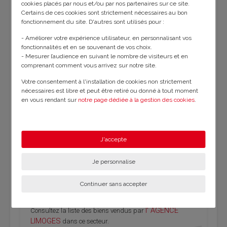
cookies placés par nous et/ou par nos partenaires sur ce site.
- Les informations sur les risques auxquels ce bien est exposé sont disponibles
Certains de ces cookies sont strictement nécessaires au bon
sur le site Géorisques :
www.georisques.gouv.fr
.
fonctionnement du site. D'autres sont utilisés pour :
- Améliorer votre expérience utilisateur, en personnalisant vos
fonctionnalités et en se souvenant de vos choix.
- Mesurer l’audience en suivant le nombre de visiteurs et en
comprenant comment vous arrivez sur notre site.
Votre consentement à l'installation de cookies non strictement
nécessaires est libre et peut être retiré ou donné à tout moment
en vous rendant sur
notre page dédiée à la gestion des cookies
.
En savoir plus sur notre politique de confidentialité
.
J'accepte
Je personnalise
Continuer sans accepter
l' AGENCE
Consultez la liste des biens vendus par
LIMOGES
dans ce secteur.