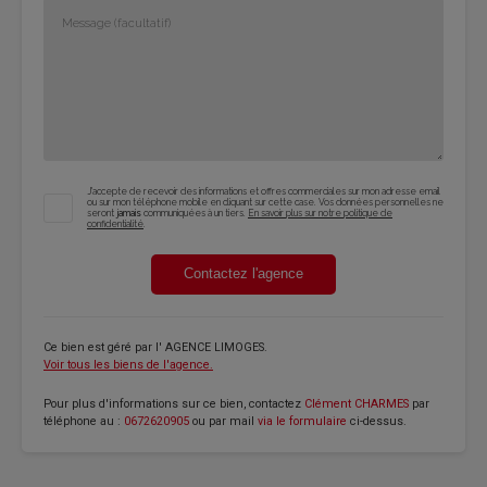
J'accepte de recevoir des informations et offres commerciales sur mon adresse email
ou sur mon téléphone mobile en cliquant sur cette case. Vos données personnelles ne
seront
jamais
communiquées à un tiers.
En savoir plus sur notre politique de
confidentialité
.
Contactez l'agence
Ce bien est géré par
l' AGENCE LIMOGES
.
Voir tous les biens de l'agence.
Pour plus d'informations sur ce bien, contactez
Clément CHARMES
par
téléphone au :
0672620905
ou par mail
via le formulaire
ci-dessus.