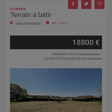
A vendre
Terrain à bâtir
Haute-vienne(Bellac)
Ref.
LI135cc
18800 €
Honoraires inclus charge acquéreur :
2000€ TTC (Prix 16 800€ hors honoraires)