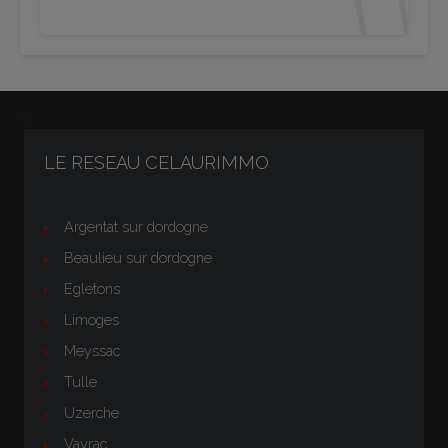
">
LE RESEAU CELAURIMMO
Argentat sur dordogne
Beaulieu sur dordogne
Egletons
Limoges
Meyssac
Tulle
Uzerche
Vayrac