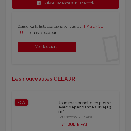
Suivre l'agence sur Facebook
l' AGENCE
Consultez la liste des biens vendus par
TULLE
dans ce secteur.
Voir les biens
Les nouveautés CELAUR
Jolie maisonnette en pierre
NOUV
avec dependance sur 8419
m²
Lot (Bretenoux - biars)
171 200 € FAI