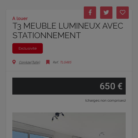
A louer
T3 MEUBLE LUMINEUX AVEC
STATIONNEMENT
Exclusivité
Corrèze(Tulle)
Ref.
TLG485
650 €
(charges non comprises)