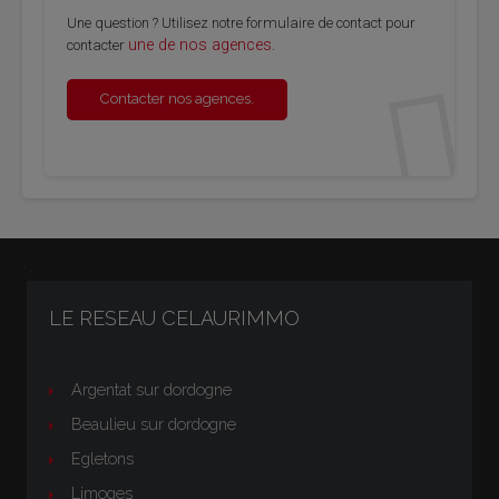
Une question ? Utilisez notre formulaire de contact pour
une de nos agences
contacter
.
Contacter nos agences.
">
LE RESEAU CELAURIMMO
Argentat sur dordogne
Beaulieu sur dordogne
Egletons
Limoges