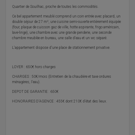
Quartier de Souilhac, proche de toutes les commodités.
Ce bel appartement meublé comprend un coin entrée avec placard, un
double séjour de 27 m², une cuisine semi-ouverte entièrement équipée
(four, plaque de cuisson gaz de ville, hotte aspirante, frigo américain,
lave-linge), une chambre avec une grande penderie, une seconde
chambre meublée en bureau, une salle d'eau et un wc séparé.
L'appartement dispose d'une place de stationnement privative.
LOYER : 650€ hors charges
CHARGES : 50€/mois (Entretien de la chaudière et taxe ordures
ménagères, l'eau).
DEPOT DE GARANTIE : 650€
HONORAIRES D'AGENCE : 455€ dont 210€ d'état des lieux.