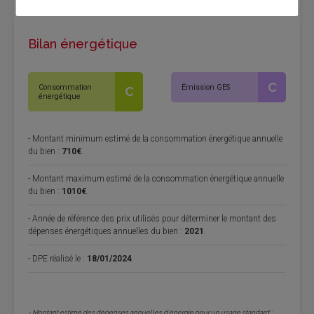
Bilan énergétique
C
Consommation
Émission GES
C
énergétique
- Montant minimum estimé de la consommation énergétique annuelle
du bien :
710€
.
- Montant maximum estimé de la consommation énergétique annuelle
du bien :
1010€
.
- Année de référence des prix utilisés pour déterminer le montant des
dépenses énergétiques annuelles du bien :
2021
.
- DPE réalisé le :
18/01/2024
.
- Montant estimé des dépenses annuelles d'énergie pour un usage standard :