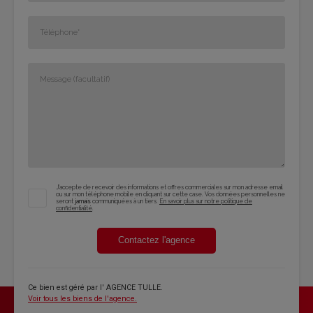
J'accepte de recevoir des informations et offres commerciales sur mon adresse email
ou sur mon téléphone mobile en cliquant sur cette case. Vos données personnelles ne
seront
jamais
communiquées à un tiers.
En savoir plus sur notre politique de
confidentialité
.
Contactez l'agence
Ce bien est géré par
l' AGENCE TULLE
.
Voir tous les biens de l'agence.