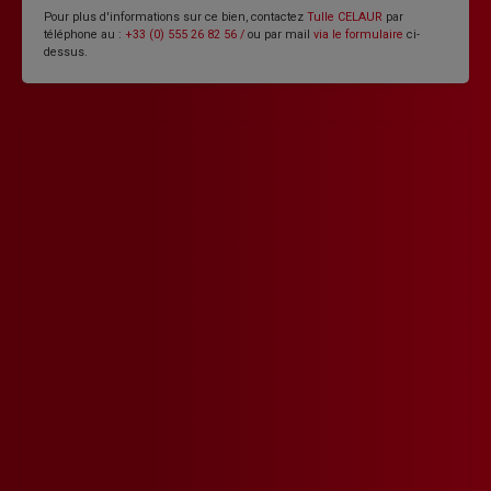
Pour plus d'informations sur ce bien, contactez
Tulle CELAUR
par
téléphone au :
+33 (0) 555 26 82 56 /
ou par mail
via le formulaire
ci-
dessus.