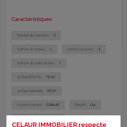
Caractéristiques
Nombre de chambres :
2
Nombre de niveaux :
1
Nombre de pièces :
3
Nombre de salles de bain :
1
Surface BOUTIN :
70 m²
Surface habitable :
70 m²
Assainissement :
Collectif
Meublé :
Oui
État du bien :
Indéterminé
CELAUR IMMOBILIER respecte