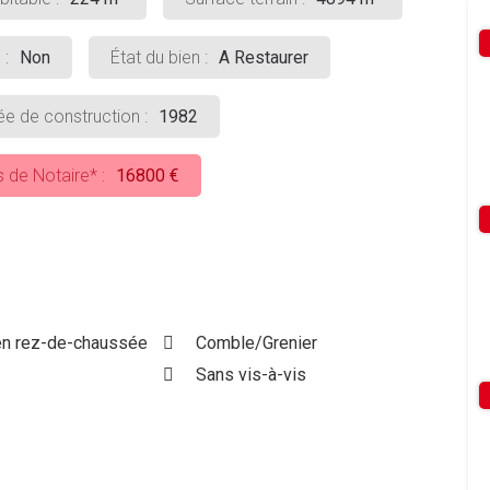
 :
Non
État du bien :
A Restaurer
e de construction :
1982
s de Notaire* :
16800 €
n rez-de-chaussée
Comble/Grenier
Sans vis-à-vis