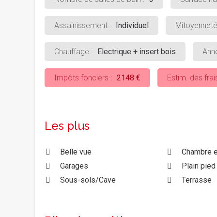
Assainissement :
Individuel
Mitoyenneté
Chauffage :
Electrique + insert bois
Anné
Impôts fonciers :
2148 €
Estim. des frai
Les plus
Belle vue
Chambre e
Garages
Plain pied
Sous-sols/Cave
Terrasse