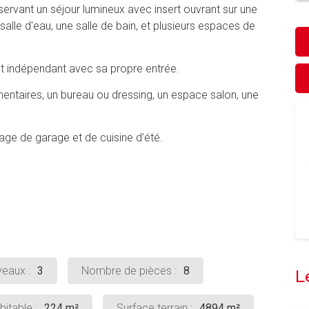
rvant un séjour lumineux avec insert ouvrant sur une
 salle d'eau, une salle de bain, et plusieurs espaces de
t indépendant avec sa propre entrée.
entaires, un bureau ou dressing, un espace salon, une
age de garage et de cuisine d’été.
eaux :
3
Nombre de pièces :
8
L
itable :
224 m²
Surface terrain :
4894 m²