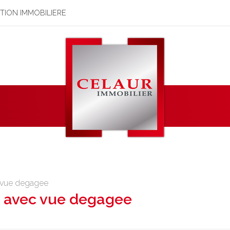
STION IMMOBILIERE
c vue degagee
e avec vue degagee