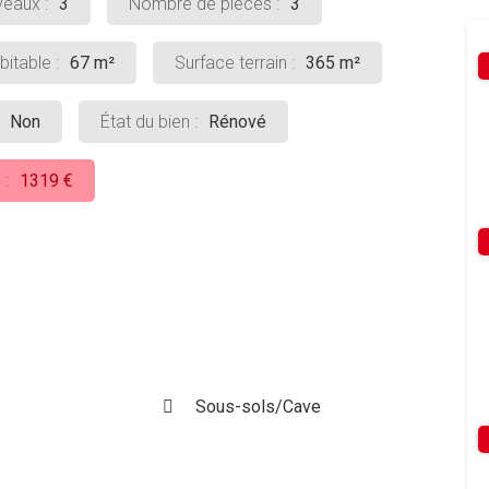
eaux :
3
Nombre de pièces :
3
itable :
67 m²
Surface terrain :
365 m²
Non
État du bien :
Rénové
 :
1319 €
Sous-sols/Cave