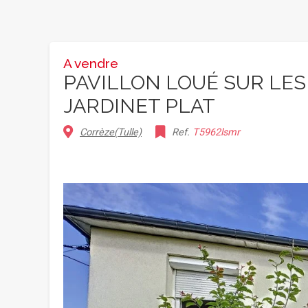
A vendre
PAVILLON LOUÉ SUR LES
JARDINET PLAT
Corrèze(Tulle)
Ref.
T5962lsmr