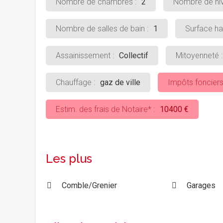
Nombre de chambres :
2
Nombre de niv
Nombre de salles de bain :
1
Surface hab
Assainissement :
Collectif
Mitoyenneté :
Chauffage :
gaz de ville
Impôts fonciers
Estim. des frais de Notaire* :
10400 €
Les plus
Comble/Grenier
Garages