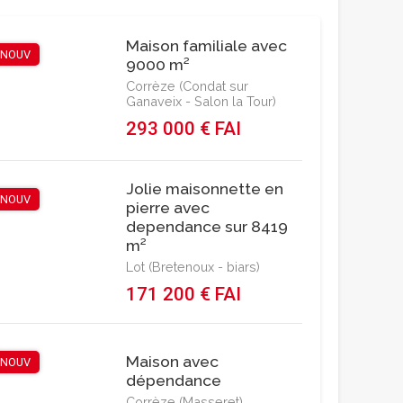
Maison familiale avec
NOUV
9000 m²
Corrèze (Condat sur
Ganaveix - Salon la Tour)
293 000 € FAI
Jolie maisonnette en
NOUV
pierre avec
dependance sur 8419
m²
Lot (Bretenoux - biars)
171 200 € FAI
Maison avec
NOUV
dépendance
Corrèze (Masseret)