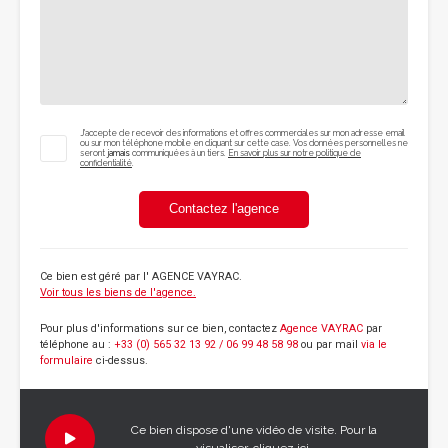
J'accepte de recevoir des informations et offres commerciales sur mon adresse email
ou sur mon téléphone mobile en cliquant sur cette case. Vos données personnelles ne
seront
jamais
communiquées à un tiers.
En savoir plus sur notre politique de
confidentialité
.
Contactez l'agence
Ce bien est géré par
l' AGENCE VAYRAC
.
Voir tous les biens de l'agence.
Pour plus d'informations sur ce bien, contactez
Agence VAYRAC
par
téléphone au :
+33 (0) 565 32 13 92 / 06 99 48 58 98
ou par mail
via le
formulaire
ci-dessus.
Ce bien dispose d'une vidéo de visite. Pour la