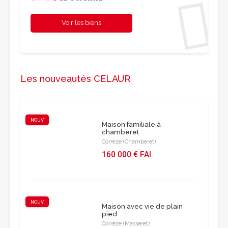
Voir les biens
Les nouveautés CELAUR
NOUV
Maison familiale à
chamberet
Corrèze (Chamberet)
160 000 € FAI
NOUV
Maison avec vie de plain
pied
Corrèze (Masseret)