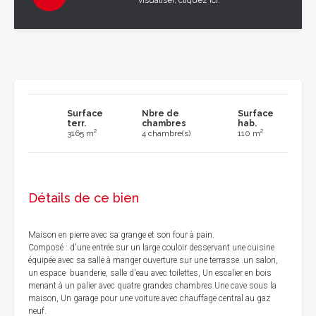
visualiser, cliquez ici.
Surface
Nbre de
Surface
terr.
chambres
hab.
3165 m²
4 chambre(s)
110 m²
Détails de ce bien
Maison en pierre avec sa grange et son four à pain.
Composé : d'une entrée sur un large couloir desservant une cuisine
équipée avec sa salle à manger ouverture sur une terrasse .un salon,
un espace buanderie, salle d'eau avec toilettes, Un escalier en bois
menant à un palier avec quatre grandes chambres.Une cave sous la
maison, Un garage pour une voiture avec chauffage central au gaz
neuf.