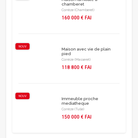
chamberet
Corrèze (Chamberet)
160 000 € FAI
NOUV
Maison avec vie de plain
pied
Corrèze (Masseret)
118 800 € FAI
NOUV
Immeuble proche
mediatheque
Corrèze (Tulle)
150 000 € FAI