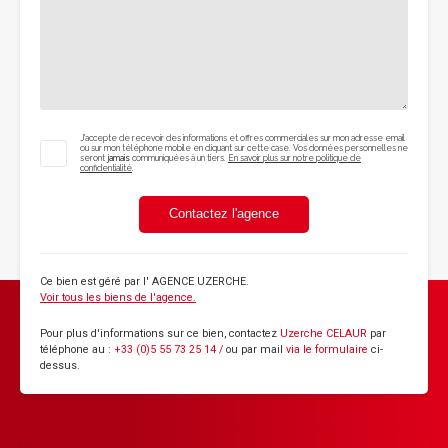
J'accepte de recevoir des informations et offres commerciales sur mon adresse email
ou sur mon téléphone mobile en cliquant sur cette case. Vos données personnelles ne
seront
jamais
communiquées à un tiers.
En savoir plus sur notre politique de
confidentialité
.
Contactez l'agence
Ce bien est géré par
l' AGENCE UZERCHE
.
Voir tous les biens de l'agence.
Pour plus d'informations sur ce bien, contactez
Uzerche CELAUR
par
téléphone au :
+33 (0)5 55 73 25 14 /
ou par mail
via le formulaire
ci-
dessus.