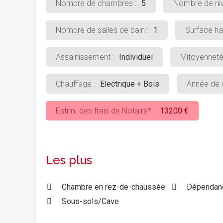
Nombre de chambres :
5
Nombre de niv
Nombre de salles de bain :
1
Surface hab
Assainissement :
Individuel
Mitoyenneté
Chauffage :
Electrique + Bois
Année de c
Estim. des frais de Notaire* :
13200 €
Les plus
Chambre en rez-de-chaussée
Dépendan
Sous-sols/Cave