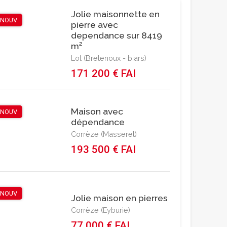
Jolie maisonnette en
NOUV
pierre avec
dependance sur 8419
m²
Lot (Bretenoux - biars)
171 200 € FAI
Maison avec
NOUV
dépendance
Corrèze (Masseret)
193 500 € FAI
NOUV
Jolie maison en pierres
Corrèze (Eyburie)
77 000 € FAI