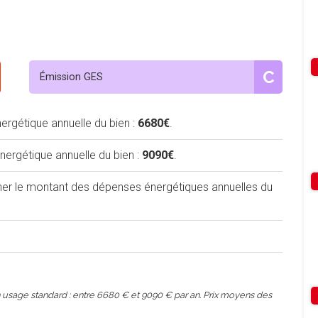
C
Émission GES
rgétique annuelle du bien :
6680€
.
rgétique annuelle du bien :
9090€
.
iner le montant des dépenses énergétiques annuelles du
usage standard : entre 6680 € et 9090 € par an. Prix moyens des