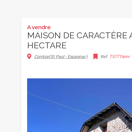
A vendre
MAISON DE CARACTÈRE 
HECTARE
Corrèze(St Paul - Espagnac)
Ref.
T5771lsmr