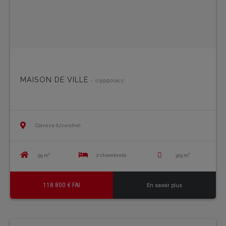
MAISON DE VILLE
- U5990iacc
Corrèze (Uzerche)
95 m²
2 chambre(s)
329 m²
118 800 € FAI
En savoir plus