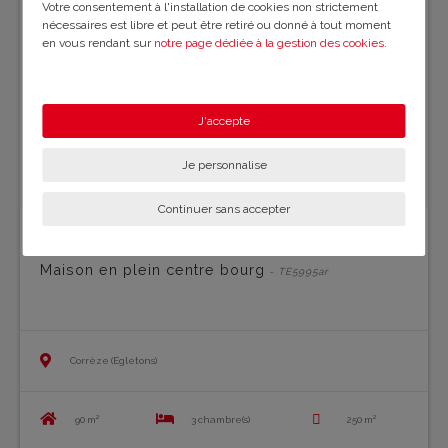
Votre consentement à l'installation de cookies non strictement
nécessaires est libre et peut être retiré ou donné à tout moment
en vous rendant sur
notre page dédiée à la gestion des cookies
.
En savoir plus sur notre politique de confidentialité
.
J'accepte
Je personnalise
Continuer sans accepter
Maison en plein centre bourg
- TE5995ar
Corrèze (Egletons)
90 m²
3 chambre(s)
250 m²