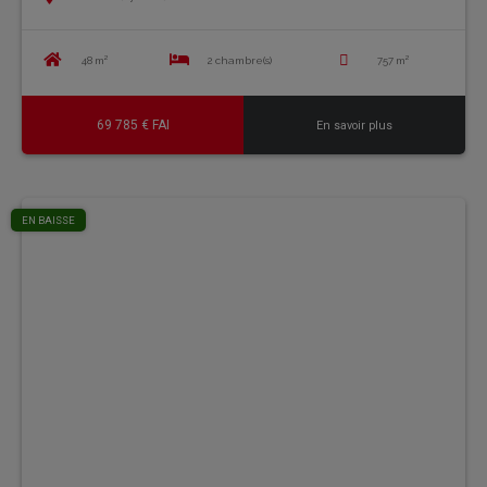
48 m²
2 chambre(s)
757 m²
69 785 € FAI
En savoir plus
EN BAISSE