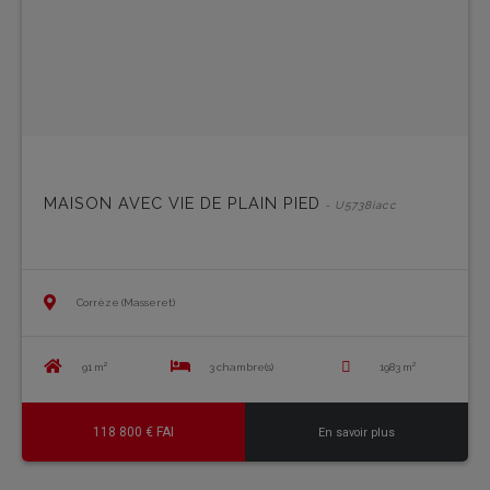
MAISON AVEC VIE DE PLAIN PIED
- U5738iacc
Corrèze (Masseret)
91 m²
3 chambre(s)
1983 m²
118 800 € FAI
En savoir plus