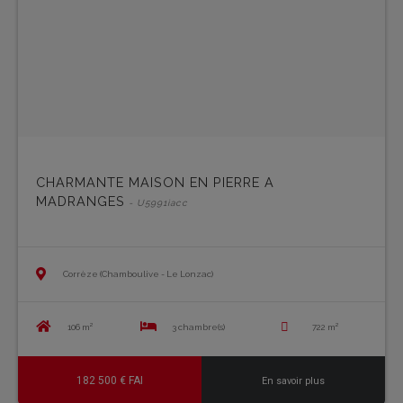
CHARMANTE MAISON EN PIERRE A
MADRANGES
- U5991iacc
Corrèze (Chamboulive - Le Lonzac)
106 m²
3 chambre(s)
722 m²
182 500 € FAI
En savoir plus