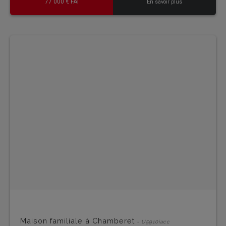
77 000 € FAI
En savoir plus
Maison familiale à Chamberet
- U5910iacc