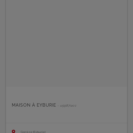
MAISON À EYBURIE
- u5987iacc
Corrèze (Eyburie)