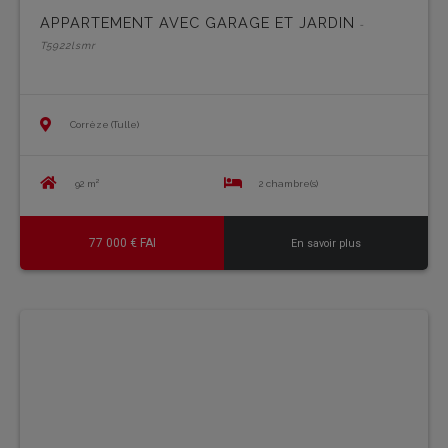
APPARTEMENT AVEC GARAGE ET JARDIN
-
T5922lsmr
Corrèze (Tulle)
92 m²
2 chambre(s)
77 000 € FAI
En savoir plus