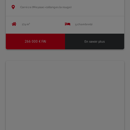
Corrèze (Meyssac-collonges la rouge)
174 m²
5 chambre(s)
266 000 € FAI
En savoir plus