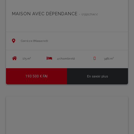
MAISON AVEC DÉPENDANCE
- U5917iacc
Corrèze (Masseret)
175 m²
4 chambre(s)
3481 m²
193 500 € FAI
En savoir plus