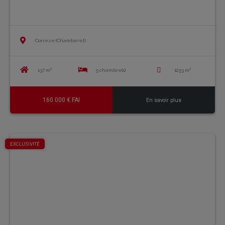
Corrèze (Chamberet)
137 m²
5 chambre(s)
1253 m²
160 000 € FAI
En savoir plus
EXCLUSIVITÉ