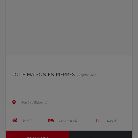
JOLIE MAISON EN PIERRES
- U5716iacc
Corrèze (Eyburie)
63 m²
2 chambre(s)
1425 m²