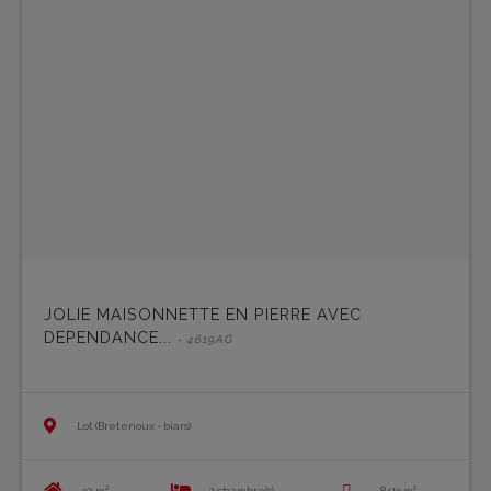
JOLIE MAISONNETTE EN PIERRE AVEC
DEPENDANCE...
- 4619AG
Lot (Bretenoux - biars)
92 m²
2 chambre(s)
8419 m²