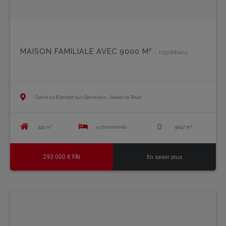
MAISON FAMILIALE AVEC 9000 M²
- U5988iacc
Corrèze (Condat sur Ganaveix - Salon la Tour)
192 m²
5 chambre(s)
9047 m²
293 000 € FAI
En savoir plus