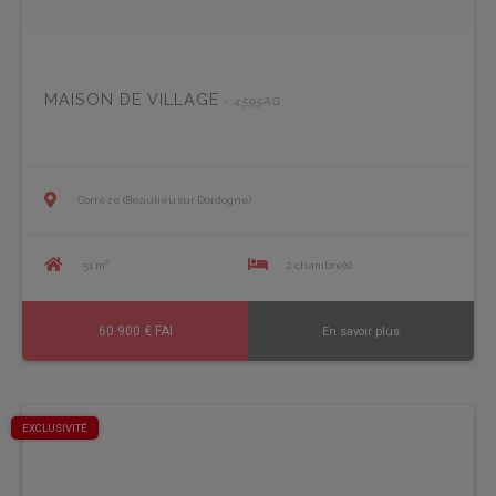
MAISON DE VILLAGE
- 4595AG
Corrèze (Beaulieu sur Dordogne)
51 m²
2 chambre(s)
60 900 € FAI
En savoir plus
EXCLUSIVITÉ