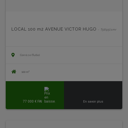
LOCAL 100 m2 AVENUE VICTOR HUGO
- T5695lsmr
Corrèze (Tulle)
100 m²
77 000 € FAI
En savoir plus