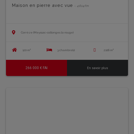
Maison en pierre avec vue
- 4614fm
Corrèze (Meyssac-collonges la rouge)
120 m²
3 chambre(s)
2106 m²
266 000 € FAI
En savoir plus