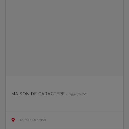
MAISON DE CARACTERE
- U5947IACC
Corrèze (Uzerche)