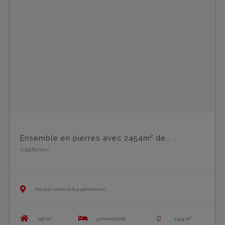
Ensemble en pierres avec 2454m² de...
-
U5984iacc
Haute-vienne (La porcherie)
140 m²
3 chambre(s)
2454 m²