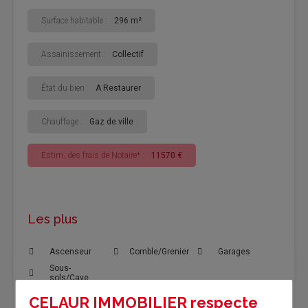
Surface habitable :
296 m²
Assainissement :
Collectif
État du bien :
A Restaurer
Chauffage :
Gaz de ville
Estim. des frais de Notaire* :
11570 €
Les plus
Ascenseur
Comble/Grenier
Garages
Sous-
sols/Cave
CELAUR IMMOBILIER respecte