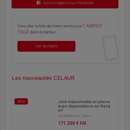
Suivre l'agence sur Facebook
l' AGENCE
Consultez la liste des biens vendus par
TULLE
dans ce secteur.
Voir les biens
Les nouveautés CELAUR
Jolie maisonnette en pierre
NOUV
avec dependance sur 8419
m²
Lot (Bretenoux - biars)
171 200 € FAI