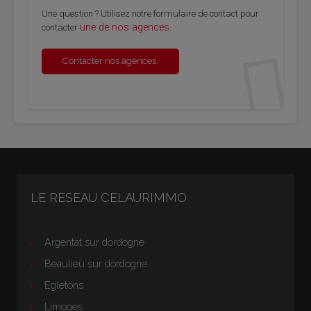
Une question ? Utilisez notre formulaire de contact pour
une de nos agences
contacter
.
Contacter nos agences.
">
LE RESEAU CELAURIMMO
Argentat sur dordogne
Beaulieu sur dordogne
Egletons
Limoges