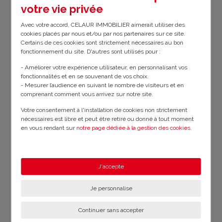
votre vie privée
Bilan énergétique
Avec votre accord, CELAUR IMMOBILIER aimerait utiliser des
cookies placés par nous et/ou par nos partenaires sur ce site.
Certains de ces cookies sont strictement nécessaires au bon
D
Consommation
Émission GES
D
fonctionnement du site. D'autres sont utilisés pour :
énergétique
- Améliorer votre expérience utilisateur, en personnalisant vos
fonctionnalités et en se souvenant de vos choix.
- Montant minimum estimé de la consommation énergétique annuelle
- Mesurer l’audience en suivant le nombre de visiteurs et en
du bien :
3898€
.
comprenant comment vous arrivez sur notre site.
Votre consentement à l'installation de cookies non strictement
- Montant maximum estimé de la consommation énergétique annuelle
nécessaires est libre et peut être retiré ou donné à tout moment
du bien :
5274€
.
en vous rendant sur
notre page dédiée à la gestion des cookies
.
- Année de référence des prix utilisés pour déterminer le montant des
En savoir plus sur notre politique de confidentialité
.
dépenses énergétiques annuelles du bien :
2021
.
J'accepte
- DPE réalisé le :
03/08/2023
.
Je personnalise
- Montant estimé des dépenses annuelles d'énergie pour un usage standard :
Continuer sans accepter
entre 3898 € et 5274 € par an. Prix moyens des énergies indexés sur l'année 2021
(abonnements compris).