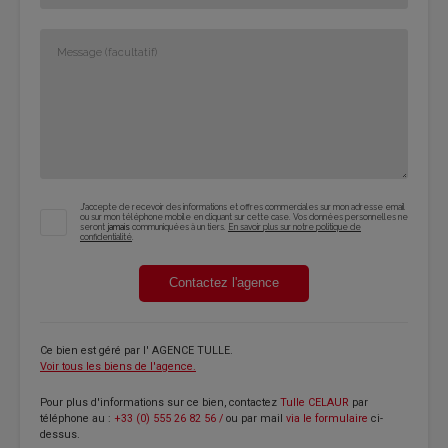
J'accepte de recevoir des informations et offres commerciales sur mon adresse email
ou sur mon téléphone mobile en cliquant sur cette case. Vos données personnelles ne
seront
jamais
communiquées à un tiers.
En savoir plus sur notre politique de
confidentialité
.
Contactez l'agence
Ce bien est géré par
l' AGENCE TULLE
.
Voir tous les biens de l'agence.
Pour plus d'informations sur ce bien, contactez
Tulle CELAUR
par
téléphone au :
+33 (0) 555 26 82 56 /
ou par mail
via le formulaire
ci-
dessus.