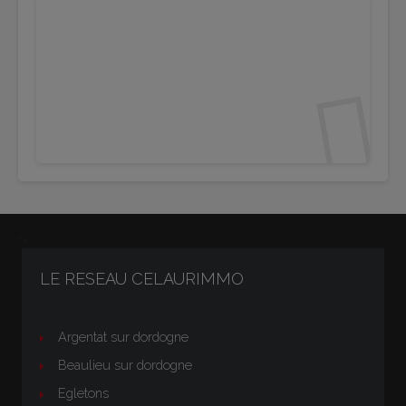
">
LE RESEAU CELAURIMMO
Argentat sur dordogne
Beaulieu sur dordogne
Egletons