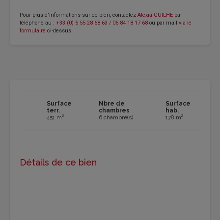
Pour plus d'informations sur ce bien, contactez
Alexia GUILHE
par
téléphone au :
+33 (0) 5 55 28 68 63 / 06 84 18 17 68
ou par mail
via le
formulaire
ci-dessus.
Surface
Nbre de
Surface
terr.
chambres
hab.
451 m²
6 chambre(s)
178 m²
Détails de ce bien