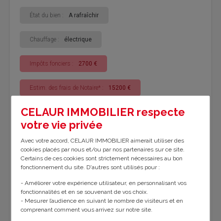
État du bien :
A rafraîchir
Chauffage :
électrique
Impôts fonciers :
2700 €
Estim. des frais de Notaire* :
15200 €
CELAUR IMMOBILIER respecte
votre vie privée
Les plus
Avec votre accord, CELAUR IMMOBILIER aimerait utiliser des
cookies placés par nous et/ou par nos partenaires sur ce site.
Comble/Grenier
Dépendances
Certains de ces cookies sont strictement nécessaires au bon
fonctionnement du site. D'autres sont utilisés pour :
- Améliorer votre expérience utilisateur, en personnalisant vos
fonctionnalités et en se souvenant de vos choix.
Bilan énergétique
- Mesurer l’audience en suivant le nombre de visiteurs et en
comprenant comment vous arrivez sur notre site.