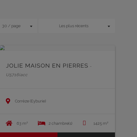
30 / page
Les plus récents
EN SAVOIR PLUS
EN 
JOLIE MAISON EN PIERRES
-
U5716iacc
Corrèze (Eyburie)
63 m²
2 chambre(s)
1425 m²