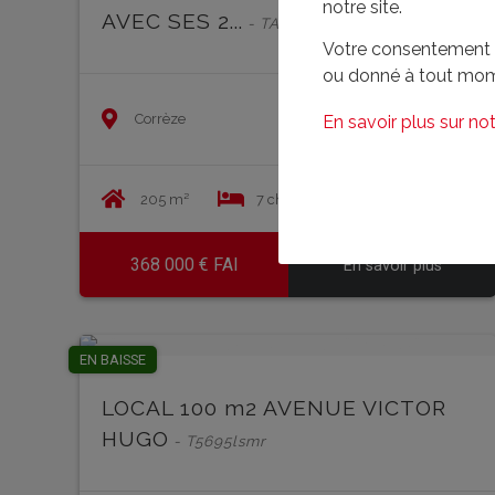
notre site.
AVEC SES 2...
- TA5992rdmf
Votre consentement à 
ou donné à tout mom
Corrèze
En savoir plus sur not
205 m²
7 chambre(s)
2590 m²
368 000 € FAI
En savoir plus
EN BAISSE
LOCAL 100 m2 AVENUE VICTOR
HUGO
- T5695lsmr