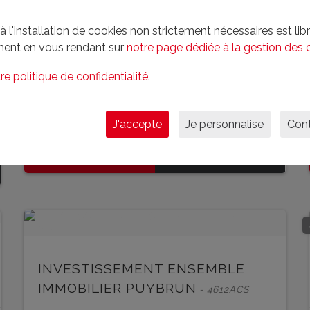
l'installation de cookies non strictement nécessaires est libre
ent en vous rendant sur
notre page dédiée à la gestion des 
Corrèze (Uzerche)
re politique de confidentialité
.
95 m²
2 chambre(s)
329 m²
J'accepte
Je personnalise
Cont
118 800 € FAI
En savoir plus
EN SAVOIR PLUS
INVESTISSEMENT ENSEMBLE
IMMOBILIER PUYBRUN
- 4612ACS