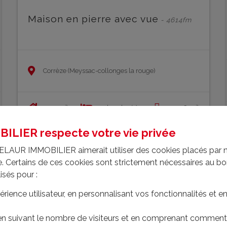
Maison en pierre avec vue
- 4614fm
Corrèze (Meyssac-collonges la rouge)
120 m²
3 chambre(s)
2106 m²
LIER respecte votre vie privée
266 000 € FAI
En savoir plus
ELAUR IMMOBILIER aimerait utiliser des cookies placés par 
ite. Certains de ces cookies sont strictement nécessaires au 
lisés pour :
EN SAVOIR PLUS
EXCLUSIVITÉ
érience utilisateur, en personnalisant vos fonctionnalités et 
 en suivant le nombre de visiteurs et en comprenant comment 
MAISON DE VILLE
- U5990iacc