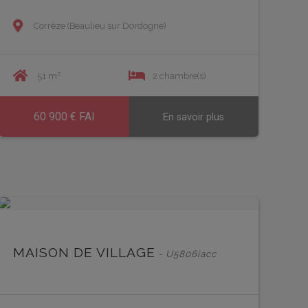
Corrèze (Beaulieu sur Dordogne)
51 m²
2 chambre(s)
60 900 € FAI
En savoir plus
EN SAVOIR PLUS
EN 
MAISON DE VILLAGE
- U5806iacc