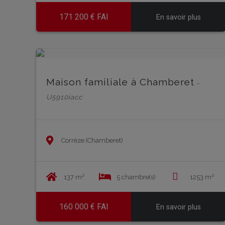
171 200 € FAI
En savoir plus
Maison familiale à Chamberet
-
U5910iacc
Corrèze (Chamberet)
137 m²
5 chambre(s)
1253 m²
160 000 € FAI
En savoir plus