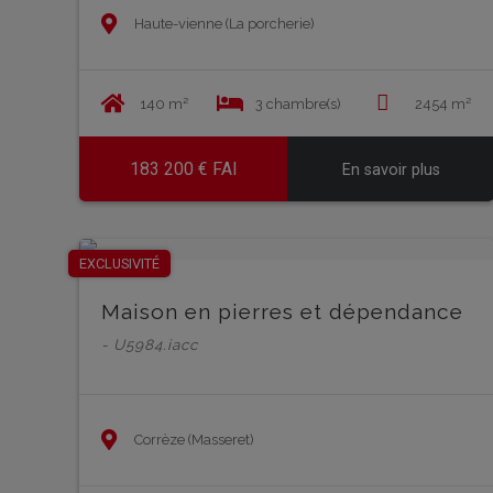
Haute-vienne (La porcherie)
140 m²
3 chambre(s)
2454 m²
183 200 € FAI
En savoir plus
EXCLUSIVITÉ
Maison en pierres et dépendance
- U5984.iacc
Corrèze (Masseret)