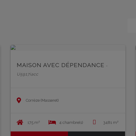
EN SAVOIR PLUS
MAISON AVEC DÉPENDANCE
-
U5917iacc
Corrèze (Masseret)
175 m²
4 chambre(s)
3481 m²