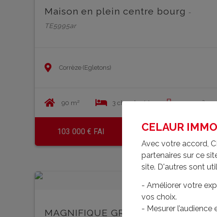
Maison en plein centre bourg
-
TE5995ar
Corrèze (Egletons)
90 m²
3 chambre(s)
250 m²
CELAUR IMMOBI
103 000 € FAI
En savoir plus
Avec votre accord, C
partenaires sur ce s
site. D'autres sont uti
- Améliorer votre exp
vos choix.
- Mesurer l’audience
MAGNIFIQUE GRANGE RENOVEE