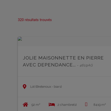
320 résultats trouvés
JOLIE MAISONNETTE EN PIERRE
AVEC DEPENDANCE...
- 4619AG
Lot (Bretenoux - biars)
92 m²
2 chambre(s)
8419 m²