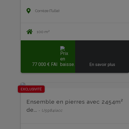
Corrèze (Tulle)
100 m²
77 000 € FAI
En savoir plus
EXCLUSIVITÉ
Ensemble en pierres avec 2454m²
de...
- U5984iacc