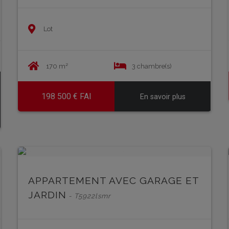
Lot
170 m²
3 chambre(s)
198 500 € FAI
En savoir plus
EN SAVOIR PLUS
APPARTEMENT AVEC GARAGE ET
JARDIN
- T5922lsmr