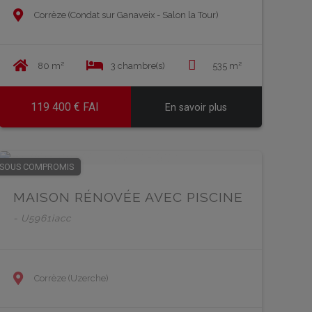
Corrèze (Condat sur Ganaveix - Salon la Tour)
80 m²
3 chambre(s)
535 m²
119 400 € FAI
En savoir plus
EN SAVOIR PLUS
EN 
SOUS COMPROMIS
MAISON RÉNOVÉE AVEC PISCINE
- U5961iacc
Corrèze (Uzerche)