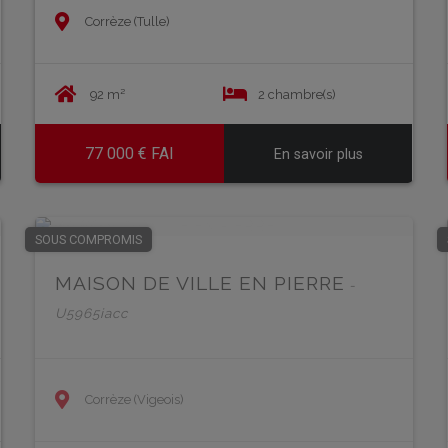
Corrèze (Tulle)
92 m²
2 chambre(s)
77 000 € FAI
En savoir plus
EN SAVOIR PLUS
SOUS COMPROMIS
MAISON DE VILLE EN PIERRE
-
U5965iacc
Corrèze (Vigeois)