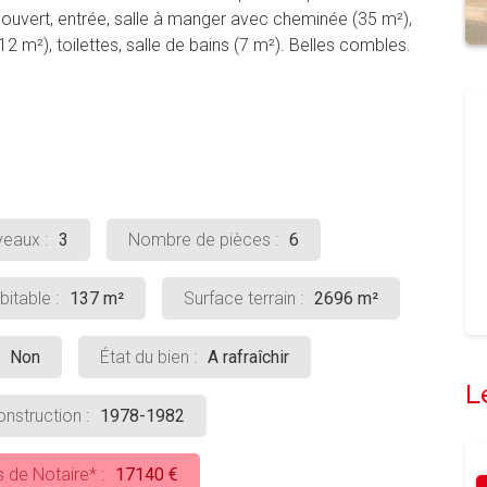
 couvert, entrée, salle à manger avec cheminée (35 m²),
 m²), toilettes, salle de bains (7 m²). Belles combles.
eaux :
3
Nombre de pièces :
6
itable :
137 m²
Surface terrain :
2696 m²
Non
État du bien :
A rafraîchir
L
nstruction :
1978-1982
s de Notaire* :
17140 €