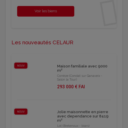
Voir les biens
Les nouveautés CELAUR
NOUV
Maison familiale avec 9000
m²
Corrèze (Condat sur Ganaveix -
Salon la Tour)
293 000 € FAI
Jolie maisonnette en pierre
NOUV
avec dependance sur 8419
m²
Lot (Bretenoux - biars)