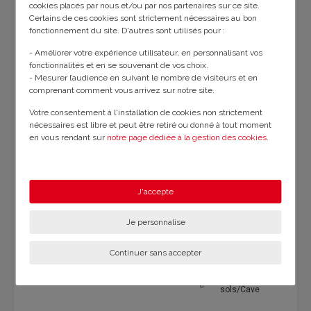
cookies placés par nous et/ou par nos partenaires sur ce site.
État du bien :
Rénové
Certains de ces cookies sont strictement nécessaires au bon
fonctionnement du site. D'autres sont utilisés pour :
Chauffage :
Collectif gaz
- Améliorer votre expérience utilisateur, en personnalisant vos
fonctionnalités et en se souvenant de vos choix.
- Mesurer l’audience en suivant le nombre de visiteurs et en
Année de construction :
1933
Nbre de lots :
14
comprenant comment vous arrivez sur notre site.
Votre consentement à l'installation de cookies non strictement
Impôts fonciers :
2800 €
nécessaires est libre et peut être retiré ou donné à tout moment
en vous rendant sur
notre page dédiée à la gestion des cookies
.
Charge de Copro. trim. :
997 € / Trimestre
En savoir plus sur notre politique de confidentialité
.
Estim. des frais de Notaire* :
20140 €
J'accepte
Je personnalise
Les plus
Continuer sans accepter
Ascenseur
Belle vue
Sous-
sols/Cave