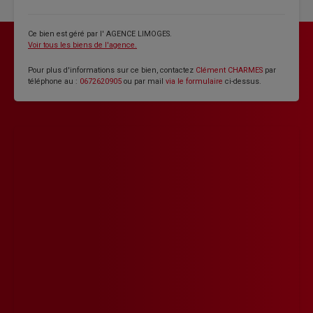
Ce bien est géré par
l' AGENCE LIMOGES
.
Voir tous les biens de l'agence.
Pour plus d'informations sur ce bien, contactez
Clément CHARMES
par
téléphone au :
0672620905
ou par mail
via le formulaire
ci-dessus.