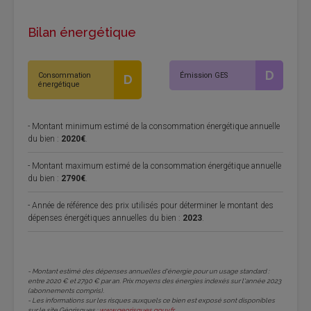
Bilan énergétique
D
Consommation
Émission GES
D
énergétique
- Montant minimum estimé de la consommation énergétique annuelle
du bien :
2020€
.
- Montant maximum estimé de la consommation énergétique annuelle
du bien :
2790€
.
- Année de référence des prix utilisés pour déterminer le montant des
dépenses énergétiques annuelles du bien :
2023
.
- Montant estimé des dépenses annuelles d'énergie pour un usage standard :
entre 2020 € et 2790 € par an. Prix moyens des énergies indexés sur l'année 2023
(abonnements compris).
- Les informations sur les risques auxquels ce bien est exposé sont disponibles
sur le site Géorisques :
www.georisques.gouv.fr
.