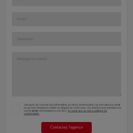
J'accepte de recevoir des informations et offres commerciales sur mon adresse email
ou sur mon téléphone mobile en cliquant sur cette case. Vos données personnelles ne
seront
jamais
communiquées à un tiers.
En savoir plus sur notre politique de
confidentialité
.
Contactez l'agence