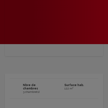
Nbre de
Surface hab.
chambres
122 m²
3 chambre(s)