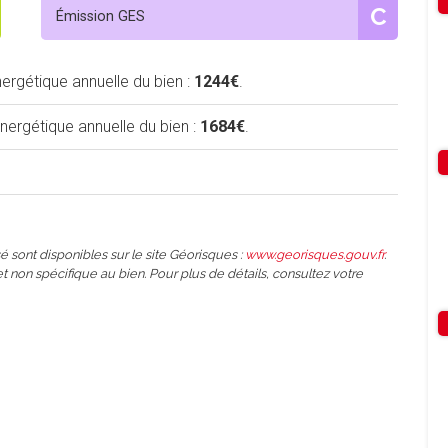
C
Émission GES
rgétique annuelle du bien :
1244€
.
rgétique annuelle du bien :
1684€
.
é sont disponibles sur le site Géorisques :
www.georisques.gouv.fr
.
et non spécifique au bien. Pour plus de détails, consultez votre