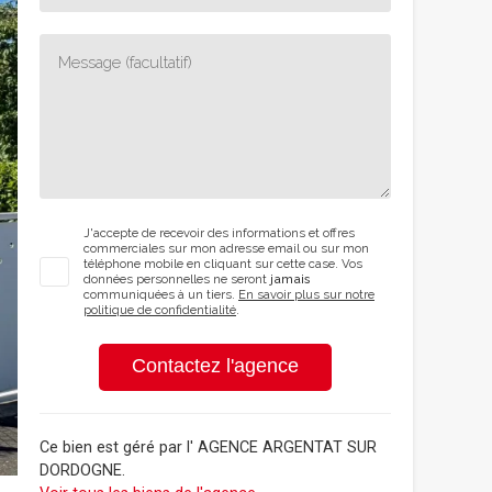
J'accepte de recevoir des informations et offres
commerciales sur mon adresse email ou sur mon
téléphone mobile en cliquant sur cette case. Vos
données personnelles ne seront
jamais
communiquées à un tiers.
En savoir plus sur notre
politique de confidentialité
.
Contactez l'agence
Ce bien est géré par
l' AGENCE ARGENTAT SUR
DORDOGNE
.