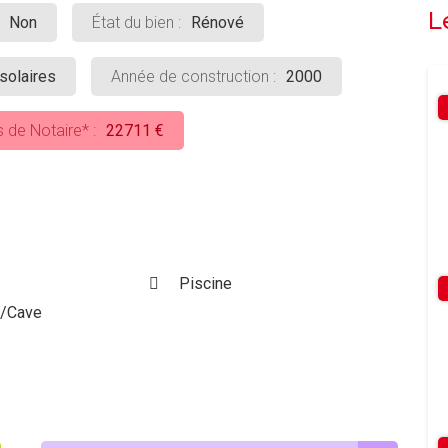
L
Non
État du bien :
Rénové
solaires
Année de construction :
2000
s de Notaire* :
22711 €
Piscine
s/Cave