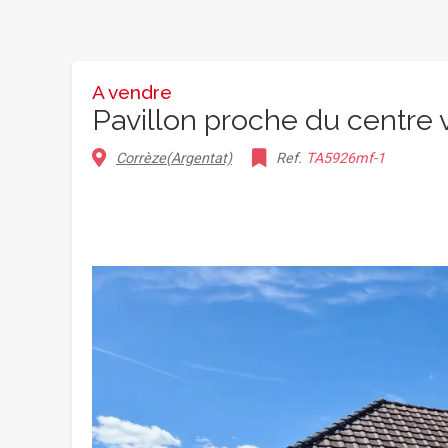
A vendre
Pavillon proche du centre v
Corrèze(Argentat)
Ref.
TA5926mf-1