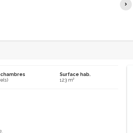
 chambres
Surface hab.
e(s)
123 m²
ne.