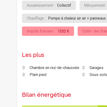
Assainissement :
Collectif
Mitoyenneté :
Chauffage :
Pompe à chaleur air air + panneaux 
Impôts fonciers :
1202 €
Estim. des frai
Les plus
Chambre en rez-de-chaussée
Garages
Plain pied
Sous-sol
Bilan énergétique