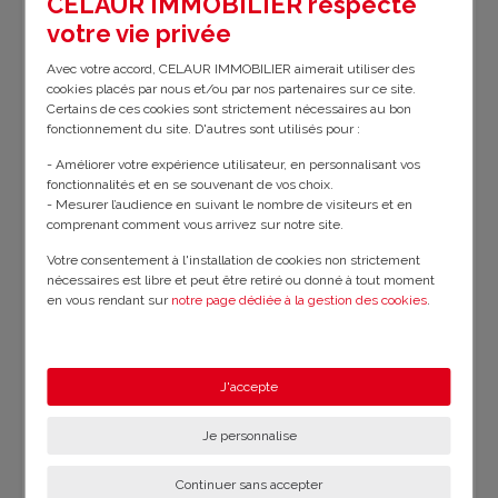
CELAUR IMMOBILIER respecte
Surface habitable :
150 m²
votre vie privée
Surface terrain :
1595 m²
Mitoyenneté :
Non
Avec votre accord, CELAUR IMMOBILIER aimerait utiliser des
cookies placés par nous et/ou par nos partenaires sur ce site.
Certains de ces cookies sont strictement nécessaires au bon
État du bien :
A Restaurer
fonctionnement du site. D'autres sont utilisés pour :
- Améliorer votre expérience utilisateur, en personnalisant vos
Estim. des frais de Notaire* :
2400 €
fonctionnalités et en se souvenant de vos choix.
- Mesurer l’audience en suivant le nombre de visiteurs et en
comprenant comment vous arrivez sur notre site.
Votre consentement à l'installation de cookies non strictement
- Les informations sur les risques auxquels ce bien est exposé sont disponibles
nécessaires est libre et peut être retiré ou donné à tout moment
sur le site Géorisques :
www.georisques.gouv.fr
.
en vous rendant sur
notre page dédiée à la gestion des cookies
.
- Le calcul des frais de notaire reste une estimation globale et non spécifique au
bien. Pour plus de détails, consultez votre notaire.
En savoir plus sur notre politique de confidentialité
.
J'accepte
Commentaires
Je personnalise
Remerciement Maryam Celaur Egletons
06/06/2024
Continuer sans accepter