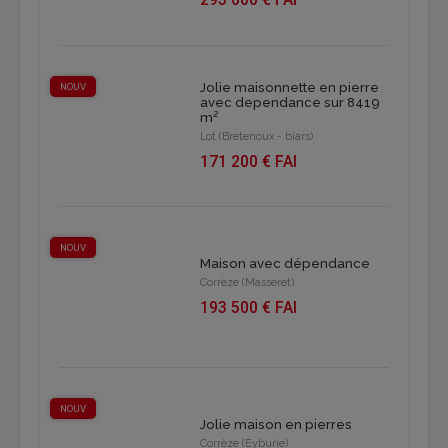
Jolie maisonnette en pierre
NOUV
avec dependance sur 8419
m²
Lot (Bretenoux - biars)
171 200 € FAI
NOUV
Maison avec dépendance
Corrèze (Masseret)
193 500 € FAI
NOUV
Jolie maison en pierres
Corrèze (Eyburie)