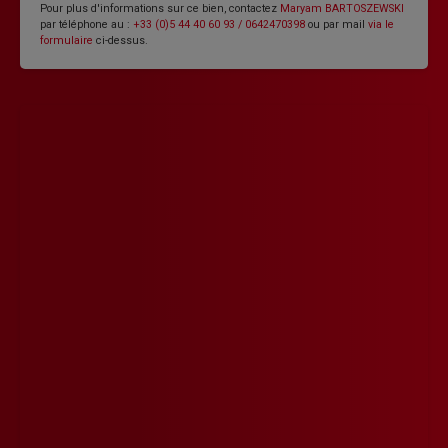
Pour plus d'informations sur ce bien, contactez
Maryam BARTOSZEWSKI
par téléphone au :
+33 (0)5 44 40 60 93 / 0642470398
ou par mail
via le
formulaire
ci-dessus.