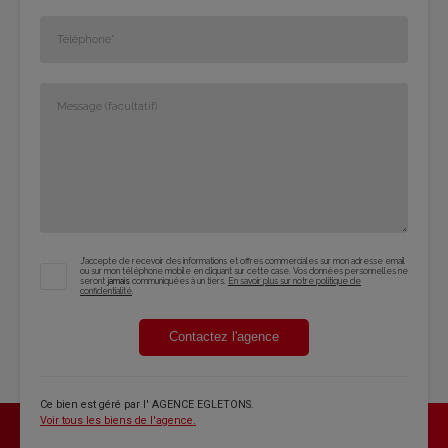
J'accepte de recevoir des informations et offres commerciales sur mon adresse email
ou sur mon téléphone mobile en cliquant sur cette case. Vos données personnelles ne
seront
jamais
communiquées à un tiers.
En savoir plus sur notre politique de
confidentialité
.
Contactez l'agence
Ce bien est géré par
l' AGENCE EGLETONS
.
Voir tous les biens de l'agence.