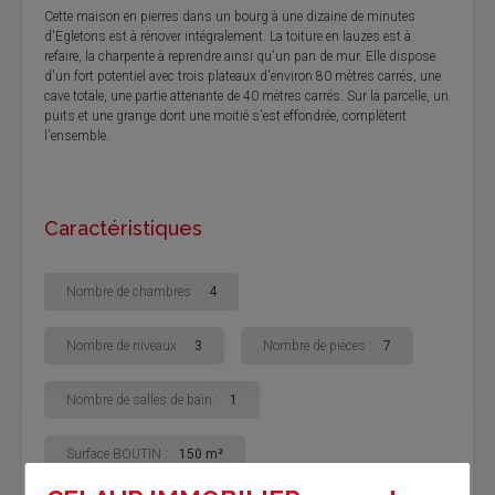
Cette maison en pierres dans un bourg à une dizaine de minutes
d'Egletons est à rénover intégralement. La toiture en lauzes est à
refaire, la charpente à reprendre ainsi qu'un pan de mur. Elle dispose
d'un fort potentiel avec trois plateaux d'environ 80 mètres carrés, une
cave totale, une partie attenante de 40 mètres carrés. Sur la parcelle, un
puits et une grange dont une moitié s'est effondrée, complètent
l'ensemble.
Caractéristiques
Nombre de chambres :
4
Nombre de niveaux :
3
Nombre de pièces :
7
Nombre de salles de bain :
1
Surface BOUTIN :
150 m²