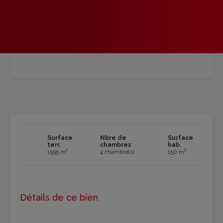
Surface
Nbre de
Surface
terr.
chambres
hab.
1595 m²
4 chambre(s)
150 m²
Détails de ce bien