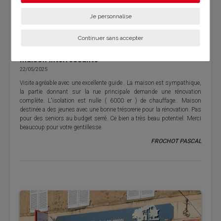
- Logement à consommation énergie excessive. Lettre E obligatoire en 2028.
Je personnalise
Commentaires
Continuer sans accepter
maison interressante
22/05/2025
Visite agréable avec une excellente guide . La maison est sympathique,
la partie donnant sur la rue principale demande une rénovation
complète. L'isolation est nulle ( 6000 er ) de chauffage.. Maison
destinée a des jeunes avec une bonne trésorerie pour la rénovation. Pas
pour des seniors au budget serré. Ce bien a très beau potentiel. Merci
beaucoup pour votre gentillesse.
FROCHOT PASCAL