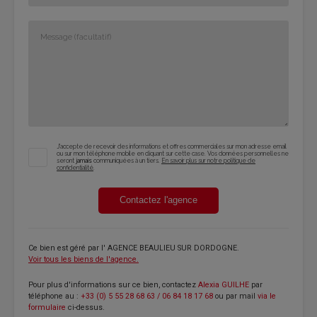
J'accepte de recevoir des informations et offres commerciales sur mon adresse email
ou sur mon téléphone mobile en cliquant sur cette case. Vos données personnelles ne
seront
jamais
communiquées à un tiers.
En savoir plus sur notre politique de
confidentialité
.
Contactez l'agence
Ce bien est géré par
l' AGENCE BEAULIEU SUR DORDOGNE
.
Voir tous les biens de l'agence.
Pour plus d'informations sur ce bien, contactez
Alexia GUILHE
par
téléphone au :
+33 (0) 5 55 28 68 63 / 06 84 18 17 68
ou par mail
via le
formulaire
ci-dessus.