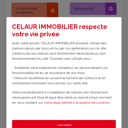
G
Consommation
Émission GES
G
énergétique
CELAUR IMMOBILIER respecte
- Montant minimum estimé de la consommation énergétique annuelle
votre vie privée
du bien :
4265€
.
Avec votre accord, CELAUR IMMOBILIER aimerait utiliser des
- Montant maximum estimé de la consommation énergétique annuelle
cookies placés par nous et/ou par nos partenaires sur ce site.
du bien :
5771€
.
Certains de ces cookies sont strictement nécessaires au bon
fonctionnement du site. D'autres sont utilisés pour :
- Année de référence des prix utilisés pour déterminer le montant des
dépenses énergétiques annuelles du bien :
2021
.
- Améliorer votre expérience utilisateur, en personnalisant vos
fonctionnalités et en se souvenant de vos choix.
- Mesurer l’audience en suivant le nombre de visiteurs et en
- DPE réalisé le :
09/09/2024
.
comprenant comment vous arrivez sur notre site.
Votre consentement à l'installation de cookies non strictement
nécessaires est libre et peut être retiré ou donné à tout moment
- Montant estimé des dépenses annuelles d'énergie pour un usage standard :
en vous rendant sur
notre page dédiée à la gestion des cookies
.
entre 4265 € et 5771 € par an. Prix moyens des énergies indexés sur l'année 2021
(abonnements compris).
En savoir plus sur notre politique de confidentialité
.
- Les informations sur les risques auxquels ce bien est exposé sont disponibles
sur le site Géorisques :
www.georisques.gouv.fr
.
- Le calcul des frais de notaire reste une estimation globale et non spécifique au
J'accepte
bien. Pour plus de détails, consultez votre notaire.