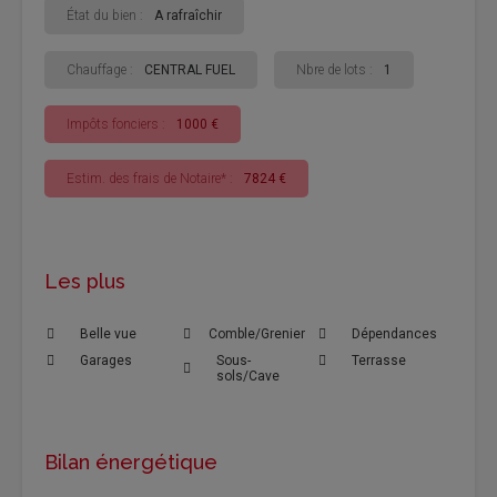
État du bien :
A rafraîchir
Chauffage :
CENTRAL FUEL
Nbre de lots :
1
Impôts fonciers :
1000 €
Estim. des frais de Notaire* :
7824 €
Les plus
Belle vue
Comble/Grenier
Dépendances
Garages
Sous-
Terrasse
sols/Cave
Bilan énergétique