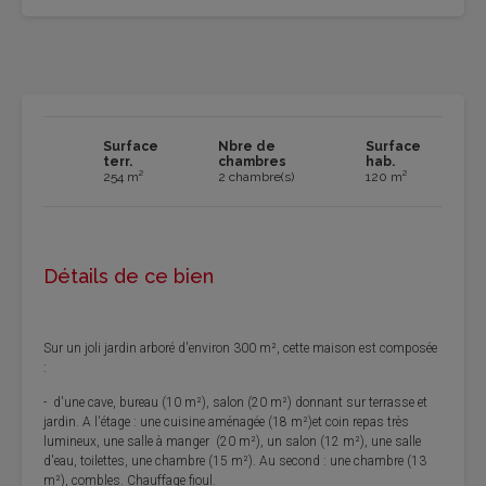
Surface
Nbre de
Surface
terr.
chambres
hab.
254 m²
2 chambre(s)
120 m²
Détails de ce bien
Sur un joli jardin arboré d'environ 300 m², cette maison est composée
:
- d'une cave, bureau (10 m²), salon (20 m²) donnant sur terrasse et
jardin. A l'étage : une cuisine aménagée (18 m²)et coin repas très
lumineux, une salle à manger (20 m²), un salon (12 m²), une salle
d'eau, toilettes, une chambre (15 m²). Au second : une chambre (13
m²), combles. Chauffage fioul.