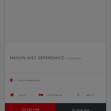
MAISON AVEC DÉPENDANCE
- U5917iacc
Corrèze (Masseret)
175 m²
4 chambre(s)
3481 m²
193 500 € FAI
En savoir plus