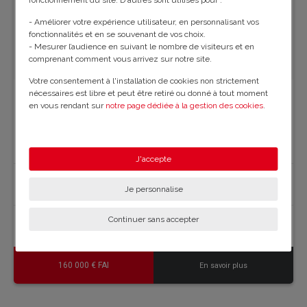
fonctionnement du site. D'autres sont utilisés pour :
- Améliorer votre expérience utilisateur, en personnalisant vos
fonctionnalités et en se souvenant de vos choix.
- Mesurer l’audience en suivant le nombre de visiteurs et en
comprenant comment vous arrivez sur notre site.
Votre consentement à l'installation de cookies non strictement
nécessaires est libre et peut être retiré ou donné à tout moment
en vous rendant sur
notre page dédiée à la gestion des cookies
.
Maison familiale à Chamberet
- U5910iacc
En savoir plus sur notre politique de confidentialité
.
J'accepte
Corrèze (Chamberet)
Je personnalise
Continuer sans accepter
137 m²
5 chambre(s)
1253 m²
160 000 € FAI
En savoir plus