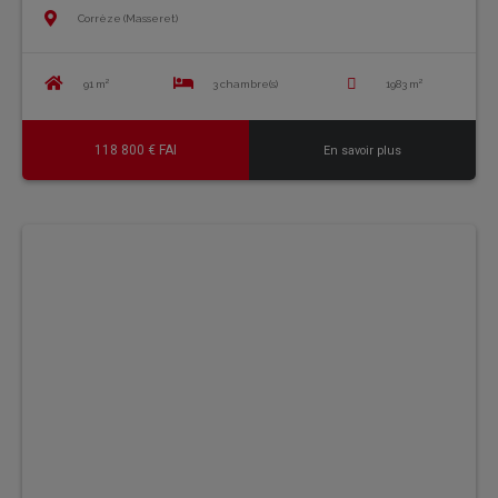
Corrèze (Masseret)
91 m²
3 chambre(s)
1983 m²
118 800 € FAI
En savoir plus