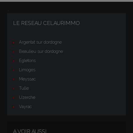
">
LE RESEAU CELAURIMMO
Argentat sur dordogne
Beaulieu sur dordogne
Egletons
Limoges
Meyssac
Tulle
Uzerche
Vayrac
A VOIR AUSSI