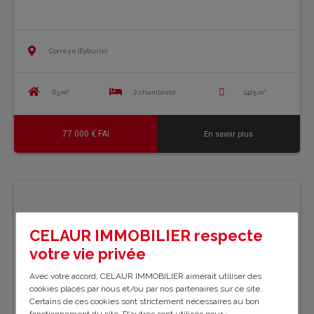
Corrèze (Eyburie)
63 m²
2 chambre(s)
1425 m²
77 000 € FAI
En savoir plus
CELAUR IMMOBILIER respecte
votre vie privée
Avec votre accord, CELAUR IMMOBILIER aimerait utiliser des
cookies placés par nous et/ou par nos partenaires sur ce site.
Certains de ces cookies sont strictement nécessaires au bon