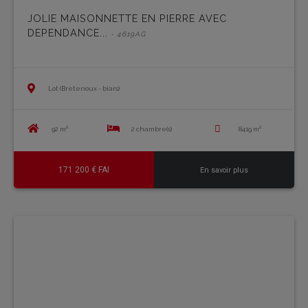
JOLIE MAISONNETTE EN PIERRE AVEC
DEPENDANCE...
- 4619AG
Lot (Bretenoux - biars)
92 m²
2 chambre(s)
8419 m²
171 200 € FAI
En savoir plus