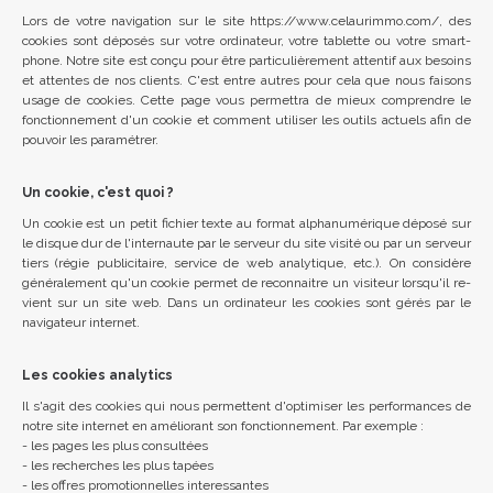
Lors de votre nav­ig­a­tion sur le site https://​www.​celaurimmo.​com/, des
cook­ies sont déposés sur votre or­din­ateur, votre tab­lette ou votre smart­
phone. Notre site est conçu pour être par­ticulière­ment at­ten­tif aux be­soins
et at­tentes de nos cli­ents. C'est entre autres pour cela que nous fais­ons
usage de cook­ies. Cette page vous per­mettra de mieux com­pren­dre le
fonc­tion­nement d'un cookie et com­ment util­iser les outils ac­tuels afin de
pouvoir les paramétrer.
Un cookie, c'est quoi ?
Un cookie est un petit fichier texte au format al­phanumérique déposé sur
le disque dur de l'in­ter­naute par le serveur du site visité ou par un serveur
tiers (régie pub­li­citaire, ser­vice de web ana­lytique, etc.). On considère
générale­ment qu'un cookie per­met de re­con­naitre un vis­iteur lor­squ'il re­
vi­ent sur un site web. Dans un or­din­ateur les cook­ies sont gérés par le
nav­ig­ateur in­ter­net.
Les cookies analytics
Il s'agit des cook­ies qui nous per­mettent d'op­tim­iser les per­form­ances de
notre site in­ter­net en améli­or­ant son fonc­tion­nement. Par ex­emple :
- les pages les plus con­sultées
- les recherches les plus tapées
- les of­fres pro­mo­tion­nelles in­teress­antes