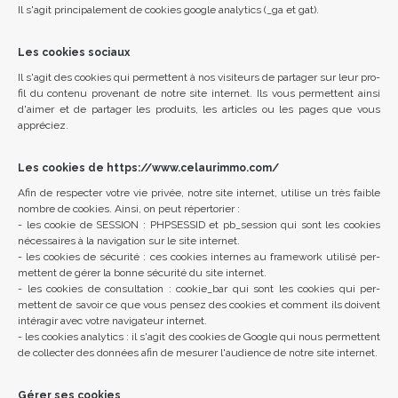
Il s'agit prin­cip­ale­ment de cook­ies google ana­lyt­ics (_ga et gat).
Les cookies sociaux
Il s'agit des cook­ies qui per­mettent à nos vis­iteurs de part­ager sur leur pro­
fil du con­tenu proven­ant de notre site in­ter­net. Ils vous per­mettent ainsi
d'aimer et de part­ager les produits, les art­icles ou les pages que vous
appréciez.
Les cookies de https://www.celaurimmo.com/
Afin de re­specter votre vie privée, notre site in­ter­net, util­ise un très faible
nombre de cook­ies. Ainsi, on peut réper­tor­ier :
- les cookie de SES­SION : PHPSESSID et pb_ses­sion qui sont les cook­ies
néces­saires à la nav­ig­a­tion sur le site in­ter­net.
- les cook­ies de sécurité : ces cook­ies in­ternes au frame­work utilisé per­
mettent de gérer la bonne sécurité du site in­ter­net.
- les cook­ies de con­sulta­tion : cook­ie_bar qui sont les cook­ies qui per­
mettent de sa­voir ce que vous pensez des cook­ies et com­ment ils doivent
intéragir avec votre nav­ig­ateur in­ter­net.
- les cook­ies ana­lyt­ics : il s'agit des cook­ies de Google qui nous per­mettent
de col­lecter des données afin de mesurer l'audi­ence de notre site in­ter­net.
Gérer ses cookies