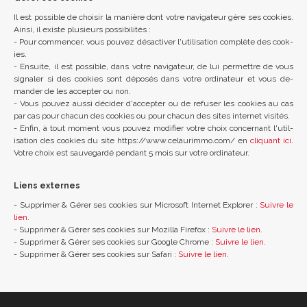
Il est pos­sible de choisir la manière dont votre nav­ig­ateur gère ses cook­ies.
Ainsi, il ex­iste plusieurs pos­sib­ilités :
- Pour com­men­cer, vous pouvez désact­iver l'util­isa­tion complète des cook­
ies.
- En­suite, il est pos­sible, dans votre nav­ig­ateur, de lui per­mettre de vous
sig­naler si des cook­ies sont déposés dans votre or­din­ateur et vous de­
mander de les ac­cepter ou non.
- Vous pouvez aussi décider d'ac­cepter ou de re­fuser les cook­ies au cas
par cas pour chacun des cook­ies ou pour chacun des sites in­ter­net visités.
- Enfin, à tout mo­ment vous pouvez mod­i­fier votre choix con­cernant l'util­
isa­tion des cook­ies du site https://​www.​celaurimmo.​com/ en
cli­quant ici
.
Votre choix est sauve­gardé pendant 5 mois sur votre or­din­ateur.
Liens externes
- Supprimer & Gérer ses cook­ies sur Mi­crosoft In­ter­net Ex­plorer :
Suivre le
lien
.
- Supprimer & Gérer ses cook­ies sur Moz­illa Fire­fox :
Suivre le lien
.
- Supprimer & Gérer ses cook­ies sur Google Chrome :
Suivre le lien
.
- Supprimer & Gérer ses cook­ies sur Sa­fari :
Suivre le lien
.